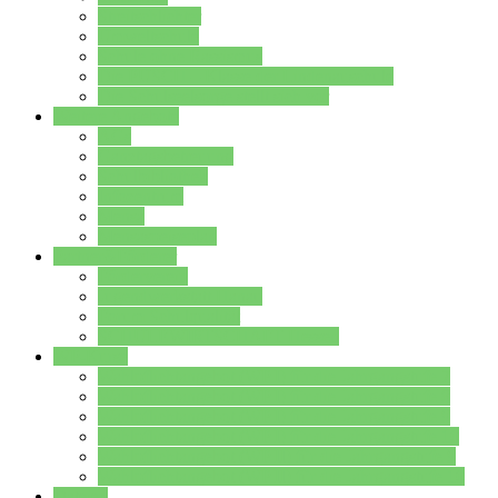
Streitschlichter
Umweltschule
Schule ohne Rassismus
Die PUSCH – Klasse der Lindenauschule
Die Schulseelsorge stellt sich vor
Weitere Angebote
AGs
Ganztagsbetreuung
Schulbibliothek
Infozentrum
Mensa
Mensaspeiseplan
Partner&Förderer
Förderverein
Jugendwerkstatt Hanau
Forum Schulqualität
SCHULEWIRTSCHAFT Hessen
WP-Kurse
Wahlpflichtangebot (WP I) für die Jahrgangstufe 7
Wahlpflichtangebot (WP I) für die Jahrgangstufe 8
Wahlpflichtangebot (WP I) für die Jahrgangstufe 9
Wahlpflichtangebot (WP I) für die Jahrgangstufe 10
Wahlpflichtangebot (WP II) für die Jahrgangstufe 9
Wahlpflichtangebot (WP II) für die Jahrgangstufe 10
Dateien