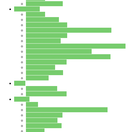
Stundenplan Lehrer
Schüler/innen
Formulare
Schülervertretung
Verbindungslehrkräfte
FAQs zum iPad für Schülerinnen und Schüler
MS Office und Teams
Berufsorientierung
Girls-Day und und Boys-Day (Neue Wege für Jungs)
Berufswegeplanung der Jgst. 8 & 9
Berufsberatung in der Lindenauschule Hanau
Schulsozialpädagogik
Vertretungsplan
Klassenstundenplan
Klausurplan
Eltern
Schulelternbeirat
Schulsozialpädagogik
Projekte
MINT
Verkehrslotsendienst an der Lindenauschule
Denk…mal-Projekt
Sauberkeitspaten
Schulhofgestaltung
Spielebox