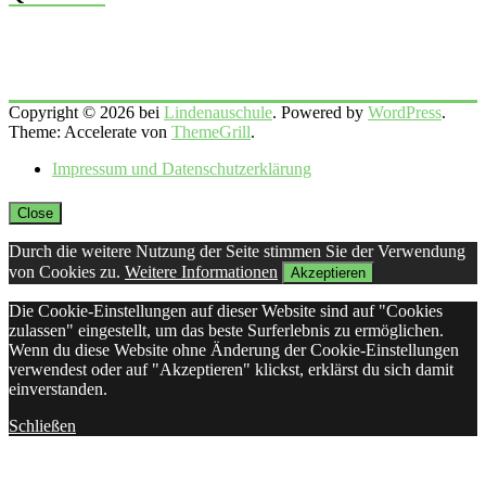
Copyright © 2026 bei
Lindenauschule
. Powered by
WordPress
.
Theme: Accelerate von
ThemeGrill
.
Impressum und Datenschutzerklärung
Close
Durch die weitere Nutzung der Seite stimmen Sie der Verwendung
von Cookies zu.
Weitere Informationen
Akzeptieren
Die Cookie-Einstellungen auf dieser Website sind auf "Cookies
zulassen" eingestellt, um das beste Surferlebnis zu ermöglichen.
Wenn du diese Website ohne Änderung der Cookie-Einstellungen
verwendest oder auf "Akzeptieren" klickst, erklärst du sich damit
einverstanden.
Schließen