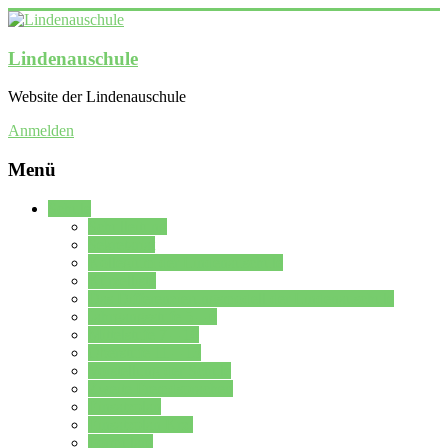
Lindenauschule
Website der Lindenauschule
Anmelden
Menü
Schule
Schulleitung
Sekretariat
Kollegium der Lindenauschule
Kürzelliste
Das Differenzierungsmodell der Lindenauschule
Jahrgangsstufe 5 – 6
Mittelstufe 7 – 10
Oberstufe 11 – 13
Vorstellung der Schule
Zweite Fremdsprachen
Einsatzplan
Einsatzplan Krz.
Formulare