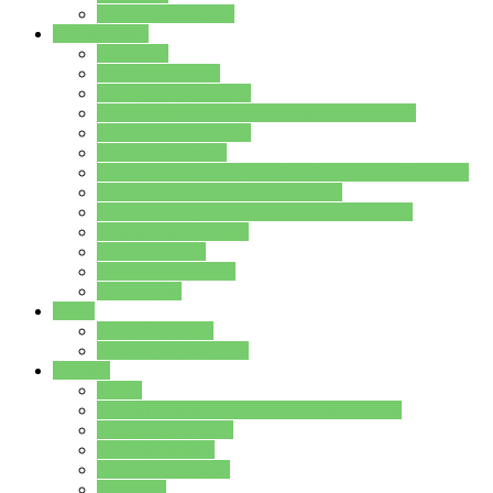
Stundenplan Lehrer
Schüler/innen
Formulare
Schülervertretung
Verbindungslehrkräfte
FAQs zum iPad für Schülerinnen und Schüler
MS Office und Teams
Berufsorientierung
Girls-Day und und Boys-Day (Neue Wege für Jungs)
Berufswegeplanung der Jgst. 8 & 9
Berufsberatung in der Lindenauschule Hanau
Schulsozialpädagogik
Vertretungsplan
Klassenstundenplan
Klausurplan
Eltern
Schulelternbeirat
Schulsozialpädagogik
Projekte
MINT
Verkehrslotsendienst an der Lindenauschule
Denk…mal-Projekt
Sauberkeitspaten
Schulhofgestaltung
Spielebox