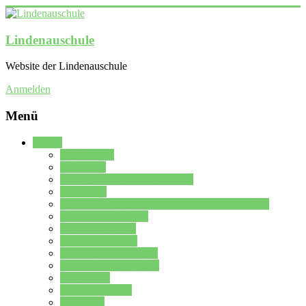
Lindenauschule
Website der Lindenauschule
Anmelden
Menü
Schule
Schulleitung
Sekretariat
Kollegium der Lindenauschule
Kürzelliste
Das Differenzierungsmodell der Lindenauschule
Jahrgangsstufe 5 – 6
Mittelstufe 7 – 10
Oberstufe 11 – 13
Vorstellung der Schule
Zweite Fremdsprachen
Einsatzplan
Einsatzplan Krz.
Formulare