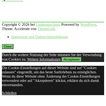
Copyright © 2026 bei
Lindenauschule
. Powered by
WordPress
.
Theme: Accelerate von
ThemeGrill
.
Impressum und Datenschutzerklärung
Close
Durch die weitere Nutzung der Seite stimmen Sie der Verwendung
von Cookies zu.
Weitere Informationen
Akzeptieren
Die Cookie-Einstellungen auf dieser Website sind auf "Cookies
zulassen" eingestellt, um das beste Surferlebnis zu ermöglichen.
Wenn du diese Website ohne Änderung der Cookie-Einstellungen
verwendest oder auf "Akzeptieren" klickst, erklärst du sich damit
einverstanden.
Schließen