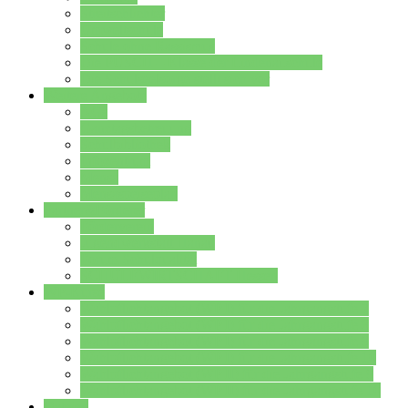
Streitschlichter
Umweltschule
Schule ohne Rassismus
Die PUSCH – Klasse der Lindenauschule
Die Schulseelsorge stellt sich vor
Weitere Angebote
AGs
Ganztagsbetreuung
Schulbibliothek
Infozentrum
Mensa
Mensaspeiseplan
Partner&Förderer
Förderverein
Jugendwerkstatt Hanau
Forum Schulqualität
SCHULEWIRTSCHAFT Hessen
WP-Kurse
Wahlpflichtangebot (WP I) für die Jahrgangstufe 7
Wahlpflichtangebot (WP I) für die Jahrgangstufe 8
Wahlpflichtangebot (WP I) für die Jahrgangstufe 9
Wahlpflichtangebot (WP I) für die Jahrgangstufe 10
Wahlpflichtangebot (WP II) für die Jahrgangstufe 9
Wahlpflichtangebot (WP II) für die Jahrgangstufe 10
Dateien