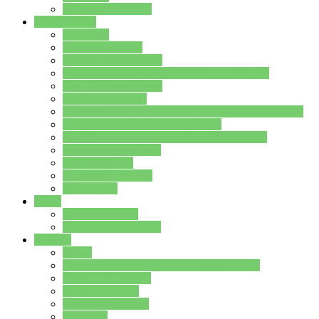
Stundenplan Lehrer
Schüler/innen
Formulare
Schülervertretung
Verbindungslehrkräfte
FAQs zum iPad für Schülerinnen und Schüler
MS Office und Teams
Berufsorientierung
Girls-Day und und Boys-Day (Neue Wege für Jungs)
Berufswegeplanung der Jgst. 8 & 9
Berufsberatung in der Lindenauschule Hanau
Schulsozialpädagogik
Vertretungsplan
Klassenstundenplan
Klausurplan
Eltern
Schulelternbeirat
Schulsozialpädagogik
Projekte
MINT
Verkehrslotsendienst an der Lindenauschule
Denk…mal-Projekt
Sauberkeitspaten
Schulhofgestaltung
Spielebox