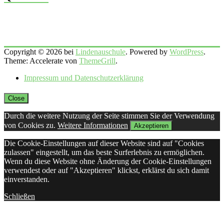
Copyright © 2026 bei
Lindenauschule
. Powered by
WordPress
.
Theme: Accelerate von
ThemeGrill
.
Impressum und Datenschutzerklärung
Close
Durch die weitere Nutzung der Seite stimmen Sie der Verwendung
von Cookies zu.
Weitere Informationen
Akzeptieren
Die Cookie-Einstellungen auf dieser Website sind auf "Cookies
zulassen" eingestellt, um das beste Surferlebnis zu ermöglichen.
Wenn du diese Website ohne Änderung der Cookie-Einstellungen
verwendest oder auf "Akzeptieren" klickst, erklärst du sich damit
einverstanden.
Schließen