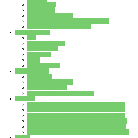
Streitschlichter
Umweltschule
Schule ohne Rassismus
Die PUSCH – Klasse der Lindenauschule
Die Schulseelsorge stellt sich vor
Weitere Angebote
AGs
Ganztagsbetreuung
Schulbibliothek
Infozentrum
Mensa
Mensaspeiseplan
Partner&Förderer
Förderverein
Jugendwerkstatt Hanau
Forum Schulqualität
SCHULEWIRTSCHAFT Hessen
WP-Kurse
Wahlpflichtangebot (WP I) für die Jahrgangstufe 7
Wahlpflichtangebot (WP I) für die Jahrgangstufe 8
Wahlpflichtangebot (WP I) für die Jahrgangstufe 9
Wahlpflichtangebot (WP I) für die Jahrgangstufe 10
Wahlpflichtangebot (WP II) für die Jahrgangstufe 9
Wahlpflichtangebot (WP II) für die Jahrgangstufe 10
Dateien