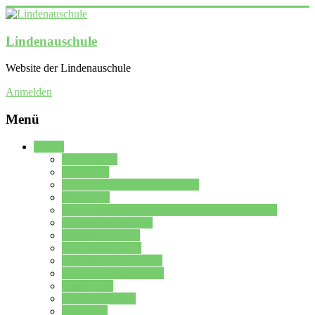
Lindenauschule
Website der Lindenauschule
Anmelden
Menü
Schule
Schulleitung
Sekretariat
Kollegium der Lindenauschule
Kürzelliste
Das Differenzierungsmodell der Lindenauschule
Jahrgangsstufe 5 – 6
Mittelstufe 7 – 10
Oberstufe 11 – 13
Vorstellung der Schule
Zweite Fremdsprachen
Einsatzplan
Einsatzplan Krz.
Formulare