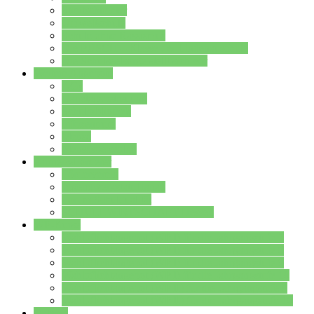
Streitschlichter
Umweltschule
Schule ohne Rassismus
Die PUSCH – Klasse der Lindenauschule
Die Schulseelsorge stellt sich vor
Weitere Angebote
AGs
Ganztagsbetreuung
Schulbibliothek
Infozentrum
Mensa
Mensaspeiseplan
Partner&Förderer
Förderverein
Jugendwerkstatt Hanau
Forum Schulqualität
SCHULEWIRTSCHAFT Hessen
WP-Kurse
Wahlpflichtangebot (WP I) für die Jahrgangstufe 7
Wahlpflichtangebot (WP I) für die Jahrgangstufe 8
Wahlpflichtangebot (WP I) für die Jahrgangstufe 9
Wahlpflichtangebot (WP I) für die Jahrgangstufe 10
Wahlpflichtangebot (WP II) für die Jahrgangstufe 9
Wahlpflichtangebot (WP II) für die Jahrgangstufe 10
Dateien