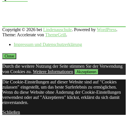
Copyright © 2026 bei
Lindenauschule
. Powered by
WordPress
.
Theme: Accelerate von
ThemeGrill
.
Impressum und Datenschutzerklärung
Close
Durch die weitere Nutzung der Seite stimmen Sie der Verwendung
von Cookies zu.
Weitere Informationen
Akzeptieren
Die Cookie-Einstellungen auf dieser Website sind auf "Cookies
zulassen" eingestellt, um das beste Surferlebnis zu ermöglichen.
Wenn du diese Website ohne Änderung der Cookie-Einstellungen
verwendest oder auf "Akzeptieren" klickst, erklärst du sich damit
einverstanden.
Schließen