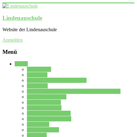
Lindenauschule
Website der Lindenauschule
Anmelden
Menü
Schule
Schulleitung
Sekretariat
Kollegium der Lindenauschule
Kürzelliste
Das Differenzierungsmodell der Lindenauschule
Jahrgangsstufe 5 – 6
Mittelstufe 7 – 10
Oberstufe 11 – 13
Vorstellung der Schule
Zweite Fremdsprachen
Einsatzplan
Einsatzplan Krz.
Formulare