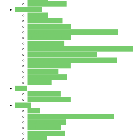
Stundenplan Lehrer
Schüler/innen
Formulare
Schülervertretung
Verbindungslehrkräfte
FAQs zum iPad für Schülerinnen und Schüler
MS Office und Teams
Berufsorientierung
Girls-Day und und Boys-Day (Neue Wege für Jungs)
Berufswegeplanung der Jgst. 8 & 9
Berufsberatung in der Lindenauschule Hanau
Schulsozialpädagogik
Vertretungsplan
Klassenstundenplan
Klausurplan
Eltern
Schulelternbeirat
Schulsozialpädagogik
Projekte
MINT
Verkehrslotsendienst an der Lindenauschule
Denk…mal-Projekt
Sauberkeitspaten
Schulhofgestaltung
Spielebox