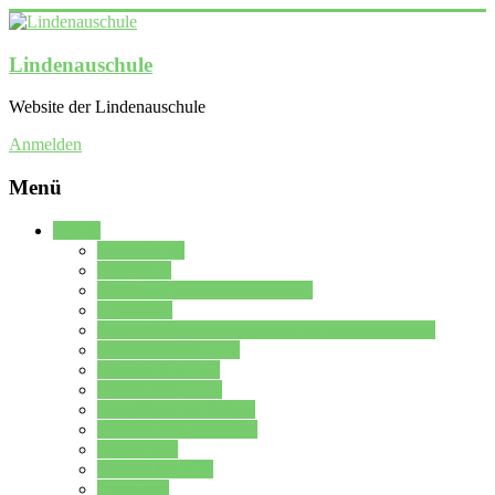
Lindenauschule
Website der Lindenauschule
Anmelden
Menü
Schule
Schulleitung
Sekretariat
Kollegium der Lindenauschule
Kürzelliste
Das Differenzierungsmodell der Lindenauschule
Jahrgangsstufe 5 – 6
Mittelstufe 7 – 10
Oberstufe 11 – 13
Vorstellung der Schule
Zweite Fremdsprachen
Einsatzplan
Einsatzplan Krz.
Formulare