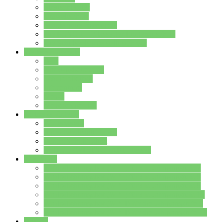
Streitschlichter
Umweltschule
Schule ohne Rassismus
Die PUSCH – Klasse der Lindenauschule
Die Schulseelsorge stellt sich vor
Weitere Angebote
AGs
Ganztagsbetreuung
Schulbibliothek
Infozentrum
Mensa
Mensaspeiseplan
Partner&Förderer
Förderverein
Jugendwerkstatt Hanau
Forum Schulqualität
SCHULEWIRTSCHAFT Hessen
WP-Kurse
Wahlpflichtangebot (WP I) für die Jahrgangstufe 7
Wahlpflichtangebot (WP I) für die Jahrgangstufe 8
Wahlpflichtangebot (WP I) für die Jahrgangstufe 9
Wahlpflichtangebot (WP I) für die Jahrgangstufe 10
Wahlpflichtangebot (WP II) für die Jahrgangstufe 9
Wahlpflichtangebot (WP II) für die Jahrgangstufe 10
Dateien