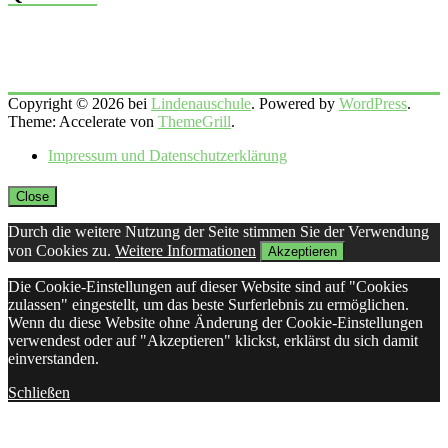
Copyright © 2026 bei
Lindenauschule
. Powered by
WordPress
.
Theme: Accelerate von
ThemeGrill
.
Impressum und Datenschutzerklärung
Close
Durch die weitere Nutzung der Seite stimmen Sie der Verwendung
von Cookies zu.
Weitere Informationen
Akzeptieren
Die Cookie-Einstellungen auf dieser Website sind auf "Cookies
zulassen" eingestellt, um das beste Surferlebnis zu ermöglichen.
Wenn du diese Website ohne Änderung der Cookie-Einstellungen
verwendest oder auf "Akzeptieren" klickst, erklärst du sich damit
einverstanden.
Schließen