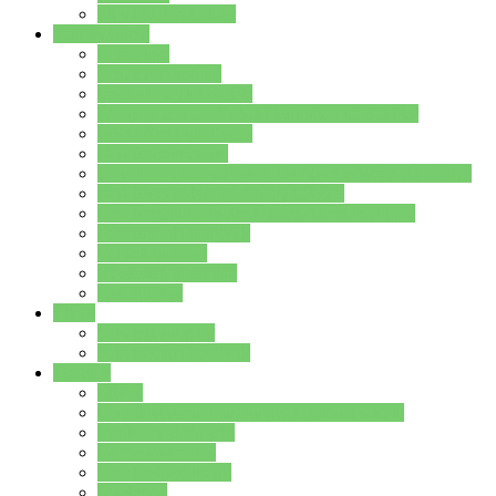
Stundenplan Lehrer
Schüler/innen
Formulare
Schülervertretung
Verbindungslehrkräfte
FAQs zum iPad für Schülerinnen und Schüler
MS Office und Teams
Berufsorientierung
Girls-Day und und Boys-Day (Neue Wege für Jungs)
Berufswegeplanung der Jgst. 8 & 9
Berufsberatung in der Lindenauschule Hanau
Schulsozialpädagogik
Vertretungsplan
Klassenstundenplan
Klausurplan
Eltern
Schulelternbeirat
Schulsozialpädagogik
Projekte
MINT
Verkehrslotsendienst an der Lindenauschule
Denk…mal-Projekt
Sauberkeitspaten
Schulhofgestaltung
Spielebox