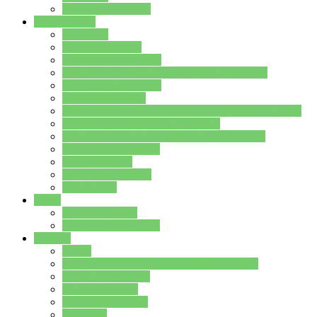
Stundenplan Lehrer
Schüler/innen
Formulare
Schülervertretung
Verbindungslehrkräfte
FAQs zum iPad für Schülerinnen und Schüler
MS Office und Teams
Berufsorientierung
Girls-Day und und Boys-Day (Neue Wege für Jungs)
Berufswegeplanung der Jgst. 8 & 9
Berufsberatung in der Lindenauschule Hanau
Schulsozialpädagogik
Vertretungsplan
Klassenstundenplan
Klausurplan
Eltern
Schulelternbeirat
Schulsozialpädagogik
Projekte
MINT
Verkehrslotsendienst an der Lindenauschule
Denk…mal-Projekt
Sauberkeitspaten
Schulhofgestaltung
Spielebox