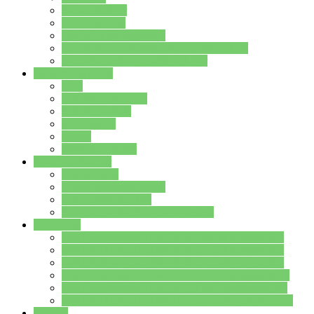
Streitschlichter
Umweltschule
Schule ohne Rassismus
Die PUSCH – Klasse der Lindenauschule
Die Schulseelsorge stellt sich vor
Weitere Angebote
AGs
Ganztagsbetreuung
Schulbibliothek
Infozentrum
Mensa
Mensaspeiseplan
Partner&Förderer
Förderverein
Jugendwerkstatt Hanau
Forum Schulqualität
SCHULEWIRTSCHAFT Hessen
WP-Kurse
Wahlpflichtangebot (WP I) für die Jahrgangstufe 7
Wahlpflichtangebot (WP I) für die Jahrgangstufe 8
Wahlpflichtangebot (WP I) für die Jahrgangstufe 9
Wahlpflichtangebot (WP I) für die Jahrgangstufe 10
Wahlpflichtangebot (WP II) für die Jahrgangstufe 9
Wahlpflichtangebot (WP II) für die Jahrgangstufe 10
Dateien