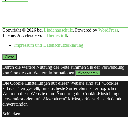
Copyright © 2026 bei
Lindenauschule
. Powered by
WordPress
.
Theme: Accelerate von
ThemeGrill
.
Impressum und Datenschutzerklärung
Close
Durch die weitere Nutzung der Seite stimmen Sie der Verwendung
von Cookies zu.
Weitere Informationen
Akzeptieren
Die Cookie-Einstellungen auf dieser Website sind auf "Cookies
zulassen" eingestellt, um das beste Surferlebnis zu ermöglichen.
Wenn du diese Website ohne Änderung der Cookie-Einstellungen
verwendest oder auf "Akzeptieren" klickst, erklärst du sich damit
einverstanden.
Schließen