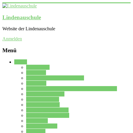
Lindenauschule
Website der Lindenauschule
Anmelden
Menü
Schule
Schulleitung
Sekretariat
Kollegium der Lindenauschule
Kürzelliste
Das Differenzierungsmodell der Lindenauschule
Jahrgangsstufe 5 – 6
Mittelstufe 7 – 10
Oberstufe 11 – 13
Vorstellung der Schule
Zweite Fremdsprachen
Einsatzplan
Einsatzplan Krz.
Formulare