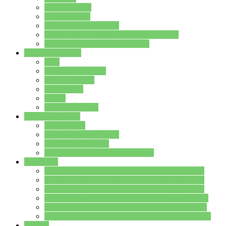
Streitschlichter
Umweltschule
Schule ohne Rassismus
Die PUSCH – Klasse der Lindenauschule
Die Schulseelsorge stellt sich vor
Weitere Angebote
AGs
Ganztagsbetreuung
Schulbibliothek
Infozentrum
Mensa
Mensaspeiseplan
Partner&Förderer
Förderverein
Jugendwerkstatt Hanau
Forum Schulqualität
SCHULEWIRTSCHAFT Hessen
WP-Kurse
Wahlpflichtangebot (WP I) für die Jahrgangstufe 7
Wahlpflichtangebot (WP I) für die Jahrgangstufe 8
Wahlpflichtangebot (WP I) für die Jahrgangstufe 9
Wahlpflichtangebot (WP I) für die Jahrgangstufe 10
Wahlpflichtangebot (WP II) für die Jahrgangstufe 9
Wahlpflichtangebot (WP II) für die Jahrgangstufe 10
Dateien