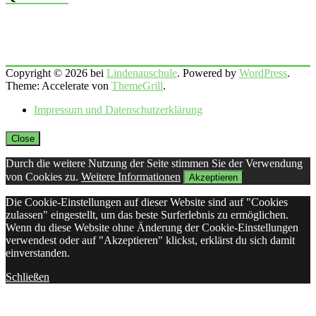
Copyright © 2026 bei
Lindenauschule
. Powered by
WordPress
.
Theme: Accelerate von
ThemeGrill
.
Impressum und Datenschutzerklärung
Close
Durch die weitere Nutzung der Seite stimmen Sie der Verwendung
von Cookies zu.
Weitere Informationen
Akzeptieren
Die Cookie-Einstellungen auf dieser Website sind auf "Cookies
zulassen" eingestellt, um das beste Surferlebnis zu ermöglichen.
Wenn du diese Website ohne Änderung der Cookie-Einstellungen
verwendest oder auf "Akzeptieren" klickst, erklärst du sich damit
einverstanden.
Schließen