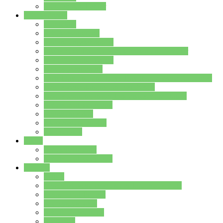
Stundenplan Lehrer
Schüler/innen
Formulare
Schülervertretung
Verbindungslehrkräfte
FAQs zum iPad für Schülerinnen und Schüler
MS Office und Teams
Berufsorientierung
Girls-Day und und Boys-Day (Neue Wege für Jungs)
Berufswegeplanung der Jgst. 8 & 9
Berufsberatung in der Lindenauschule Hanau
Schulsozialpädagogik
Vertretungsplan
Klassenstundenplan
Klausurplan
Eltern
Schulelternbeirat
Schulsozialpädagogik
Projekte
MINT
Verkehrslotsendienst an der Lindenauschule
Denk…mal-Projekt
Sauberkeitspaten
Schulhofgestaltung
Spielebox