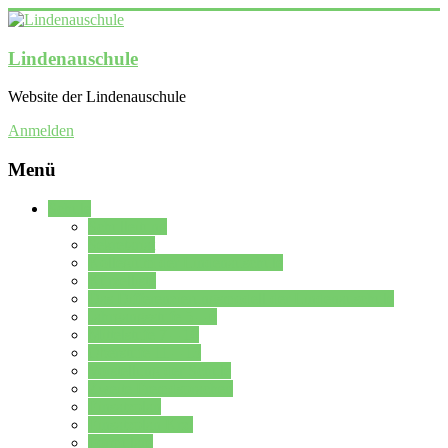
Lindenauschule
Website der Lindenauschule
Anmelden
Menü
Schule
Schulleitung
Sekretariat
Kollegium der Lindenauschule
Kürzelliste
Das Differenzierungsmodell der Lindenauschule
Jahrgangsstufe 5 – 6
Mittelstufe 7 – 10
Oberstufe 11 – 13
Vorstellung der Schule
Zweite Fremdsprachen
Einsatzplan
Einsatzplan Krz.
Formulare