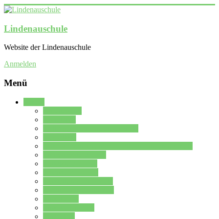
Lindenauschule
Website der Lindenauschule
Anmelden
Menü
Schule
Schulleitung
Sekretariat
Kollegium der Lindenauschule
Kürzelliste
Das Differenzierungsmodell der Lindenauschule
Jahrgangsstufe 5 – 6
Mittelstufe 7 – 10
Oberstufe 11 – 13
Vorstellung der Schule
Zweite Fremdsprachen
Einsatzplan
Einsatzplan Krz.
Formulare