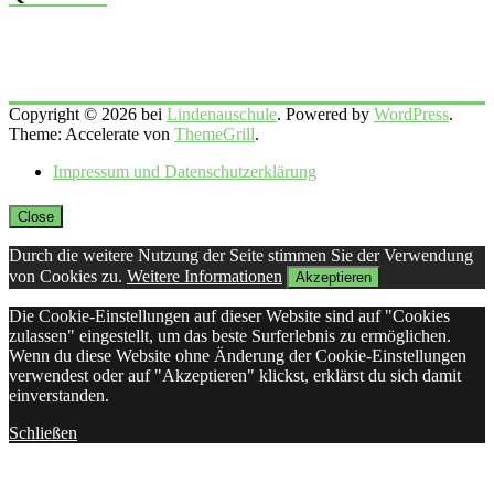
Copyright © 2026 bei
Lindenauschule
. Powered by
WordPress
.
Theme: Accelerate von
ThemeGrill
.
Impressum und Datenschutzerklärung
Close
Durch die weitere Nutzung der Seite stimmen Sie der Verwendung
von Cookies zu.
Weitere Informationen
Akzeptieren
Die Cookie-Einstellungen auf dieser Website sind auf "Cookies
zulassen" eingestellt, um das beste Surferlebnis zu ermöglichen.
Wenn du diese Website ohne Änderung der Cookie-Einstellungen
verwendest oder auf "Akzeptieren" klickst, erklärst du sich damit
einverstanden.
Schließen