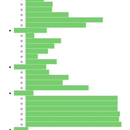
Streitschlichter
Umweltschule
Schule ohne Rassismus
Die PUSCH – Klasse der Lindenauschule
Die Schulseelsorge stellt sich vor
Weitere Angebote
AGs
Ganztagsbetreuung
Schulbibliothek
Infozentrum
Mensa
Mensaspeiseplan
Partner&Förderer
Förderverein
Jugendwerkstatt Hanau
Forum Schulqualität
SCHULEWIRTSCHAFT Hessen
WP-Kurse
Wahlpflichtangebot (WP I) für die Jahrgangstufe 7
Wahlpflichtangebot (WP I) für die Jahrgangstufe 8
Wahlpflichtangebot (WP I) für die Jahrgangstufe 9
Wahlpflichtangebot (WP I) für die Jahrgangstufe 10
Wahlpflichtangebot (WP II) für die Jahrgangstufe 9
Wahlpflichtangebot (WP II) für die Jahrgangstufe 10
Dateien