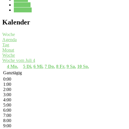
Kalender
Oberstufe
Kalender
Woche
Agenda
Tag
Monat
Woche
Woche vom Juli 4
4
Mo.
5
Di.
6
Mi.
7
Do.
8
Fr.
9
Sa.
10
So.
Ganztägig
0:00
1:00
2:00
3:00
4:00
5:00
6:00
7:00
8:00
9:00