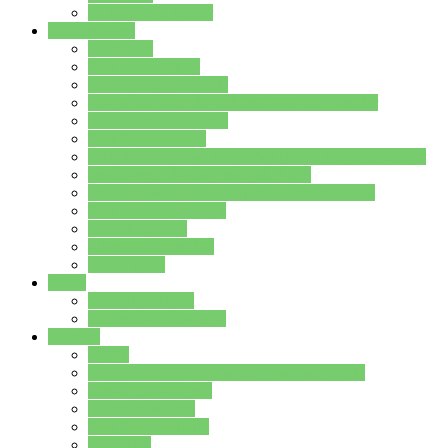
Stundenplan Lehrer
Schüler/innen
Formulare
Schülervertretung
Verbindungslehrkräfte
FAQs zum iPad für Schülerinnen und Schüler
MS Office und Teams
Berufsorientierung
Girls-Day und und Boys-Day (Neue Wege für Jungs)
Berufswegeplanung der Jgst. 8 & 9
Berufsberatung in der Lindenauschule Hanau
Schulsozialpädagogik
Vertretungsplan
Klassenstundenplan
Klausurplan
Eltern
Schulelternbeirat
Schulsozialpädagogik
Projekte
MINT
Verkehrslotsendienst an der Lindenauschule
Denk…mal-Projekt
Sauberkeitspaten
Schulhofgestaltung
Spielebox