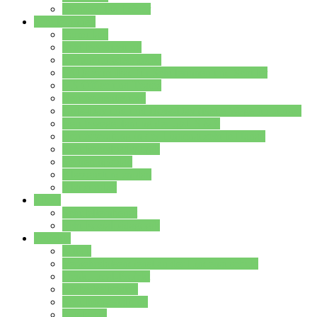
Stundenplan Lehrer
Schüler/innen
Formulare
Schülervertretung
Verbindungslehrkräfte
FAQs zum iPad für Schülerinnen und Schüler
MS Office und Teams
Berufsorientierung
Girls-Day und und Boys-Day (Neue Wege für Jungs)
Berufswegeplanung der Jgst. 8 & 9
Berufsberatung in der Lindenauschule Hanau
Schulsozialpädagogik
Vertretungsplan
Klassenstundenplan
Klausurplan
Eltern
Schulelternbeirat
Schulsozialpädagogik
Projekte
MINT
Verkehrslotsendienst an der Lindenauschule
Denk…mal-Projekt
Sauberkeitspaten
Schulhofgestaltung
Spielebox