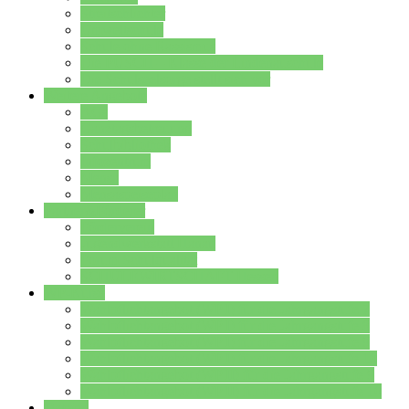
Streitschlichter
Umweltschule
Schule ohne Rassismus
Die PUSCH – Klasse der Lindenauschule
Die Schulseelsorge stellt sich vor
Weitere Angebote
AGs
Ganztagsbetreuung
Schulbibliothek
Infozentrum
Mensa
Mensaspeiseplan
Partner&Förderer
Förderverein
Jugendwerkstatt Hanau
Forum Schulqualität
SCHULEWIRTSCHAFT Hessen
WP-Kurse
Wahlpflichtangebot (WP I) für die Jahrgangstufe 7
Wahlpflichtangebot (WP I) für die Jahrgangstufe 8
Wahlpflichtangebot (WP I) für die Jahrgangstufe 9
Wahlpflichtangebot (WP I) für die Jahrgangstufe 10
Wahlpflichtangebot (WP II) für die Jahrgangstufe 9
Wahlpflichtangebot (WP II) für die Jahrgangstufe 10
Dateien