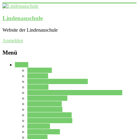
Lindenauschule
Website der Lindenauschule
Anmelden
Menü
Schule
Schulleitung
Sekretariat
Kollegium der Lindenauschule
Kürzelliste
Das Differenzierungsmodell der Lindenauschule
Jahrgangsstufe 5 – 6
Mittelstufe 7 – 10
Oberstufe 11 – 13
Vorstellung der Schule
Zweite Fremdsprachen
Einsatzplan
Einsatzplan Krz.
Formulare