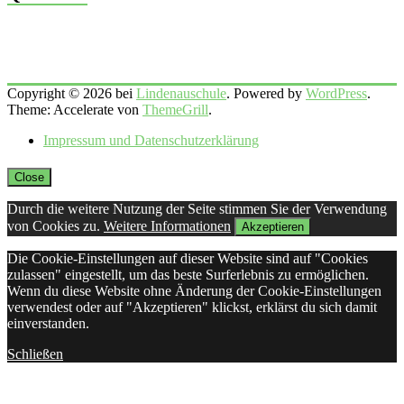
Copyright © 2026 bei
Lindenauschule
. Powered by
WordPress
.
Theme: Accelerate von
ThemeGrill
.
Impressum und Datenschutzerklärung
Close
Durch die weitere Nutzung der Seite stimmen Sie der Verwendung
von Cookies zu.
Weitere Informationen
Akzeptieren
Die Cookie-Einstellungen auf dieser Website sind auf "Cookies
zulassen" eingestellt, um das beste Surferlebnis zu ermöglichen.
Wenn du diese Website ohne Änderung der Cookie-Einstellungen
verwendest oder auf "Akzeptieren" klickst, erklärst du sich damit
einverstanden.
Schließen