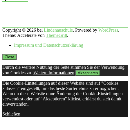
Copyright © 2026 bei
Lindenauschule
. Powered by
WordPress
.
Theme: Accelerate von
ThemeGrill
.
Impressum und Datenschutzerklärung
Close
Durch die weitere Nutzung der Seite stimmen Sie der Verwendung
von Cookies zu.
Weitere Informationen
Akzeptieren
Die Cookie-Einstellungen auf dieser Website sind auf "Cookies
zulassen" eingestellt, um das beste Surferlebnis zu ermöglichen.
Wenn du diese Website ohne Änderung der Cookie-Einstellungen
verwendest oder auf "Akzeptieren" klickst, erklärst du sich damit
einverstanden.
Schließen