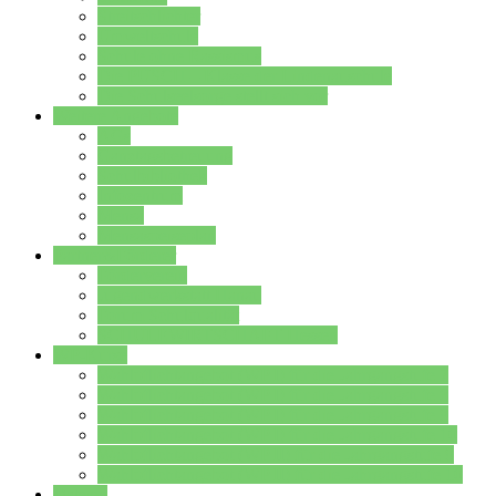
Streitschlichter
Umweltschule
Schule ohne Rassismus
Die PUSCH – Klasse der Lindenauschule
Die Schulseelsorge stellt sich vor
Weitere Angebote
AGs
Ganztagsbetreuung
Schulbibliothek
Infozentrum
Mensa
Mensaspeiseplan
Partner&Förderer
Förderverein
Jugendwerkstatt Hanau
Forum Schulqualität
SCHULEWIRTSCHAFT Hessen
WP-Kurse
Wahlpflichtangebot (WP I) für die Jahrgangstufe 7
Wahlpflichtangebot (WP I) für die Jahrgangstufe 8
Wahlpflichtangebot (WP I) für die Jahrgangstufe 9
Wahlpflichtangebot (WP I) für die Jahrgangstufe 10
Wahlpflichtangebot (WP II) für die Jahrgangstufe 9
Wahlpflichtangebot (WP II) für die Jahrgangstufe 10
Dateien