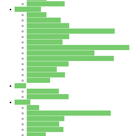
Stundenplan Lehrer
Schüler/innen
Formulare
Schülervertretung
Verbindungslehrkräfte
FAQs zum iPad für Schülerinnen und Schüler
MS Office und Teams
Berufsorientierung
Girls-Day und und Boys-Day (Neue Wege für Jungs)
Berufswegeplanung der Jgst. 8 & 9
Berufsberatung in der Lindenauschule Hanau
Schulsozialpädagogik
Vertretungsplan
Klassenstundenplan
Klausurplan
Eltern
Schulelternbeirat
Schulsozialpädagogik
Projekte
MINT
Verkehrslotsendienst an der Lindenauschule
Denk…mal-Projekt
Sauberkeitspaten
Schulhofgestaltung
Spielebox