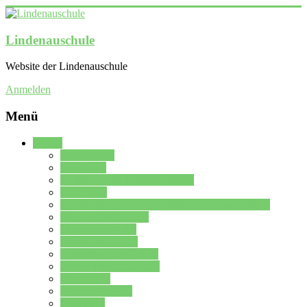
Lindenauschule
Website der Lindenauschule
Anmelden
Menü
Schule
Schulleitung
Sekretariat
Kollegium der Lindenauschule
Kürzelliste
Das Differenzierungsmodell der Lindenauschule
Jahrgangsstufe 5 – 6
Mittelstufe 7 – 10
Oberstufe 11 – 13
Vorstellung der Schule
Zweite Fremdsprachen
Einsatzplan
Einsatzplan Krz.
Formulare