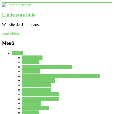
Lindenauschule
Website der Lindenauschule
Anmelden
Menü
Schule
Schulleitung
Sekretariat
Kollegium der Lindenauschule
Kürzelliste
Das Differenzierungsmodell der Lindenauschule
Jahrgangsstufe 5 – 6
Mittelstufe 7 – 10
Oberstufe 11 – 13
Vorstellung der Schule
Zweite Fremdsprachen
Einsatzplan
Einsatzplan Krz.
Formulare