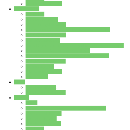
Stundenplan Lehrer
Schüler/innen
Formulare
Schülervertretung
Verbindungslehrkräfte
FAQs zum iPad für Schülerinnen und Schüler
MS Office und Teams
Berufsorientierung
Girls-Day und und Boys-Day (Neue Wege für Jungs)
Berufswegeplanung der Jgst. 8 & 9
Berufsberatung in der Lindenauschule Hanau
Schulsozialpädagogik
Vertretungsplan
Klassenstundenplan
Klausurplan
Eltern
Schulelternbeirat
Schulsozialpädagogik
Projekte
MINT
Verkehrslotsendienst an der Lindenauschule
Denk…mal-Projekt
Sauberkeitspaten
Schulhofgestaltung
Spielebox