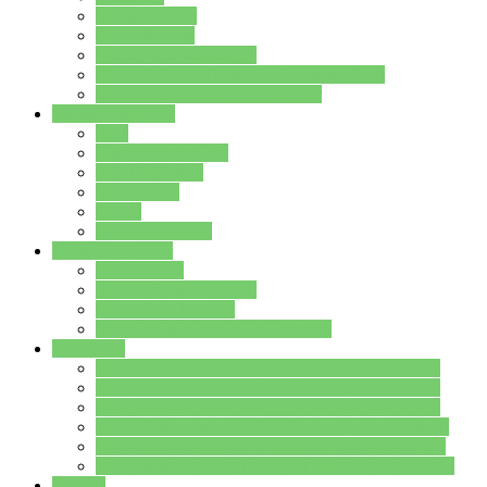
Streitschlichter
Umweltschule
Schule ohne Rassismus
Die PUSCH – Klasse der Lindenauschule
Die Schulseelsorge stellt sich vor
Weitere Angebote
AGs
Ganztagsbetreuung
Schulbibliothek
Infozentrum
Mensa
Mensaspeiseplan
Partner&Förderer
Förderverein
Jugendwerkstatt Hanau
Forum Schulqualität
SCHULEWIRTSCHAFT Hessen
WP-Kurse
Wahlpflichtangebot (WP I) für die Jahrgangstufe 7
Wahlpflichtangebot (WP I) für die Jahrgangstufe 8
Wahlpflichtangebot (WP I) für die Jahrgangstufe 9
Wahlpflichtangebot (WP I) für die Jahrgangstufe 10
Wahlpflichtangebot (WP II) für die Jahrgangstufe 9
Wahlpflichtangebot (WP II) für die Jahrgangstufe 10
Dateien