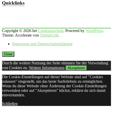
Quicklinks
Copyright © 2026 bei
Lindenauschule
. Powered by
WordPress
.
Theme: Accelerate von
ThemeGrill
.
Impressum und Datenschutzerklärung
Close
Durch die weitere Nutzung der Seite stimmen Sie der Verwendung
von Cookies zu.
Weitere Informationen
Akzeptieren
Die Cookie-Einstellungen auf dieser Website sind auf "Cookies
zulassen" eingestellt, um das beste Surferlebnis zu ermöglichen.
Wenn du diese Website ohne Änderung der Cookie-Einstellungen
verwendest oder auf "Akzeptieren" klickst, erklärst du sich damit
einverstanden.
Schließen