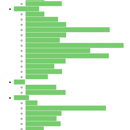
Stundenplan Lehrer
Schüler/innen
Formulare
Schülervertretung
Verbindungslehrkräfte
FAQs zum iPad für Schülerinnen und Schüler
MS Office und Teams
Berufsorientierung
Girls-Day und und Boys-Day (Neue Wege für Jungs)
Berufswegeplanung der Jgst. 8 & 9
Berufsberatung in der Lindenauschule Hanau
Schulsozialpädagogik
Vertretungsplan
Klassenstundenplan
Klausurplan
Eltern
Schulelternbeirat
Schulsozialpädagogik
Projekte
MINT
Verkehrslotsendienst an der Lindenauschule
Denk…mal-Projekt
Sauberkeitspaten
Schulhofgestaltung
Spielebox