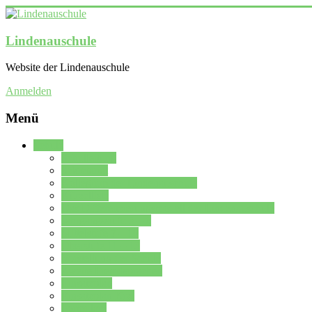
Lindenauschule
Website der Lindenauschule
Anmelden
Menü
Schule
Schulleitung
Sekretariat
Kollegium der Lindenauschule
Kürzelliste
Das Differenzierungsmodell der Lindenauschule
Jahrgangsstufe 5 – 6
Mittelstufe 7 – 10
Oberstufe 11 – 13
Vorstellung der Schule
Zweite Fremdsprachen
Einsatzplan
Einsatzplan Krz.
Formulare