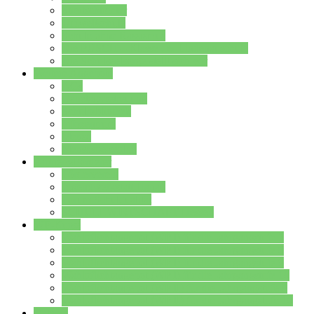
Streitschlichter
Umweltschule
Schule ohne Rassismus
Die PUSCH – Klasse der Lindenauschule
Die Schulseelsorge stellt sich vor
Weitere Angebote
AGs
Ganztagsbetreuung
Schulbibliothek
Infozentrum
Mensa
Mensaspeiseplan
Partner&Förderer
Förderverein
Jugendwerkstatt Hanau
Forum Schulqualität
SCHULEWIRTSCHAFT Hessen
WP-Kurse
Wahlpflichtangebot (WP I) für die Jahrgangstufe 7
Wahlpflichtangebot (WP I) für die Jahrgangstufe 8
Wahlpflichtangebot (WP I) für die Jahrgangstufe 9
Wahlpflichtangebot (WP I) für die Jahrgangstufe 10
Wahlpflichtangebot (WP II) für die Jahrgangstufe 9
Wahlpflichtangebot (WP II) für die Jahrgangstufe 10
Dateien