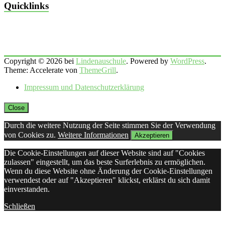
Quicklinks
Copyright © 2026 bei
Lindenauschule
. Powered by
WordPress
.
Theme: Accelerate von
ThemeGrill
.
Impressum und Datenschutzerklärung
Close
Durch die weitere Nutzung der Seite stimmen Sie der Verwendung
von Cookies zu.
Weitere Informationen
Akzeptieren
Die Cookie-Einstellungen auf dieser Website sind auf "Cookies
zulassen" eingestellt, um das beste Surferlebnis zu ermöglichen.
Wenn du diese Website ohne Änderung der Cookie-Einstellungen
verwendest oder auf "Akzeptieren" klickst, erklärst du sich damit
einverstanden.
Schließen