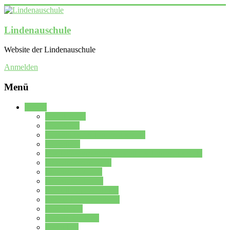
Lindenauschule
Website der Lindenauschule
Anmelden
Menü
Schule
Schulleitung
Sekretariat
Kollegium der Lindenauschule
Kürzelliste
Das Differenzierungsmodell der Lindenauschule
Jahrgangsstufe 5 – 6
Mittelstufe 7 – 10
Oberstufe 11 – 13
Vorstellung der Schule
Zweite Fremdsprachen
Einsatzplan
Einsatzplan Krz.
Formulare