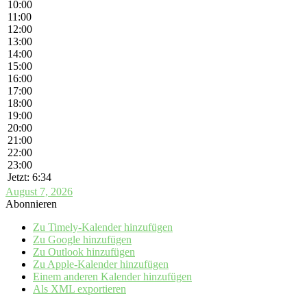
10:00
11:00
12:00
13:00
14:00
15:00
16:00
17:00
18:00
19:00
20:00
21:00
22:00
23:00
Jetzt: 6:34
August 7, 2026
Abonnieren
Zu Timely-Kalender hinzufügen
Zu Google hinzufügen
Zu Outlook hinzufügen
Zu Apple-Kalender hinzufügen
Einem anderen Kalender hinzufügen
Als XML exportieren