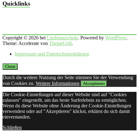
Quicklinks
Copyright © 2026 bei
Lindenauschule
. Powered by
WordPress
.
Theme: Accelerate von
ThemeGrill
.
Impressum und Datenschutzerklärung
Close
Durch die weitere Nutzung der Seite stimmen Sie der Verwendung
von Cookies zu.
Weitere Informationen
Akzeptieren
Die Cookie-Einstellungen auf dieser Website sind auf "Cookies
zulassen" eingestellt, um das beste Surferlebnis zu ermöglichen.
Wenn du diese Website ohne Änderung der Cookie-Einstellungen
verwendest oder auf "Akzeptieren" klickst, erklärst du sich damit
einverstanden.
Schließen