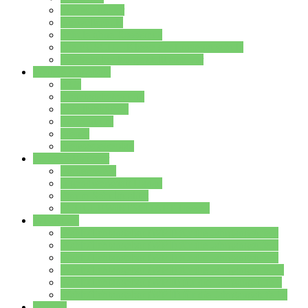
Streitschlichter
Umweltschule
Schule ohne Rassismus
Die PUSCH – Klasse der Lindenauschule
Die Schulseelsorge stellt sich vor
Weitere Angebote
AGs
Ganztagsbetreuung
Schulbibliothek
Infozentrum
Mensa
Mensaspeiseplan
Partner&Förderer
Förderverein
Jugendwerkstatt Hanau
Forum Schulqualität
SCHULEWIRTSCHAFT Hessen
WP-Kurse
Wahlpflichtangebot (WP I) für die Jahrgangstufe 7
Wahlpflichtangebot (WP I) für die Jahrgangstufe 8
Wahlpflichtangebot (WP I) für die Jahrgangstufe 9
Wahlpflichtangebot (WP I) für die Jahrgangstufe 10
Wahlpflichtangebot (WP II) für die Jahrgangstufe 9
Wahlpflichtangebot (WP II) für die Jahrgangstufe 10
Dateien