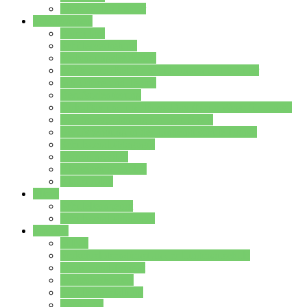
Stundenplan Lehrer
Schüler/innen
Formulare
Schülervertretung
Verbindungslehrkräfte
FAQs zum iPad für Schülerinnen und Schüler
MS Office und Teams
Berufsorientierung
Girls-Day und und Boys-Day (Neue Wege für Jungs)
Berufswegeplanung der Jgst. 8 & 9
Berufsberatung in der Lindenauschule Hanau
Schulsozialpädagogik
Vertretungsplan
Klassenstundenplan
Klausurplan
Eltern
Schulelternbeirat
Schulsozialpädagogik
Projekte
MINT
Verkehrslotsendienst an der Lindenauschule
Denk…mal-Projekt
Sauberkeitspaten
Schulhofgestaltung
Spielebox