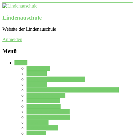
Lindenauschule
Website der Lindenauschule
Anmelden
Menü
Schule
Schulleitung
Sekretariat
Kollegium der Lindenauschule
Kürzelliste
Das Differenzierungsmodell der Lindenauschule
Jahrgangsstufe 5 – 6
Mittelstufe 7 – 10
Oberstufe 11 – 13
Vorstellung der Schule
Zweite Fremdsprachen
Einsatzplan
Einsatzplan Krz.
Formulare