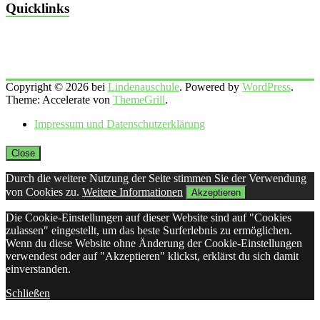
Quicklinks
Copyright © 2026 bei
Lindenauschule
. Powered by
WordPress
.
Theme: Accelerate von
ThemeGrill
.
Impressum und Datenschutzerklärung
Close
Durch die weitere Nutzung der Seite stimmen Sie der Verwendung
von Cookies zu.
Weitere Informationen
Akzeptieren
Die Cookie-Einstellungen auf dieser Website sind auf "Cookies
zulassen" eingestellt, um das beste Surferlebnis zu ermöglichen.
Wenn du diese Website ohne Änderung der Cookie-Einstellungen
verwendest oder auf "Akzeptieren" klickst, erklärst du sich damit
einverstanden.
Schließen