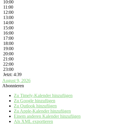
10:00
11:00
12:00
13:00
14:00
15:00
16:00
17:00
18:00
19:00
20:00
21:00
22:00
23:00
Jetzt: 4:39
August 9, 2026
Abonnieren
Zu Timely-Kalender hinzufügen
Zu Google hinzufügen
Zu Outlook hinzufügen
Zu Apple-Kalender hinzufügen
Einem anderen Kalender hinzufügen
Als XML exportieren