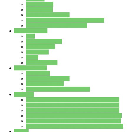
Streitschlichter
Umweltschule
Schule ohne Rassismus
Die PUSCH – Klasse der Lindenauschule
Die Schulseelsorge stellt sich vor
Weitere Angebote
AGs
Ganztagsbetreuung
Schulbibliothek
Infozentrum
Mensa
Mensaspeiseplan
Partner&Förderer
Förderverein
Jugendwerkstatt Hanau
Forum Schulqualität
SCHULEWIRTSCHAFT Hessen
WP-Kurse
Wahlpflichtangebot (WP I) für die Jahrgangstufe 7
Wahlpflichtangebot (WP I) für die Jahrgangstufe 8
Wahlpflichtangebot (WP I) für die Jahrgangstufe 9
Wahlpflichtangebot (WP I) für die Jahrgangstufe 10
Wahlpflichtangebot (WP II) für die Jahrgangstufe 9
Wahlpflichtangebot (WP II) für die Jahrgangstufe 10
Dateien