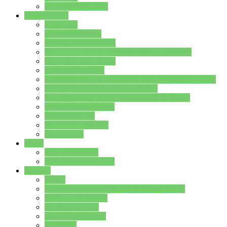
Stundenplan Lehrer
Schüler/innen
Formulare
Schülervertretung
Verbindungslehrkräfte
FAQs zum iPad für Schülerinnen und Schüler
MS Office und Teams
Berufsorientierung
Girls-Day und und Boys-Day (Neue Wege für Jungs)
Berufswegeplanung der Jgst. 8 & 9
Berufsberatung in der Lindenauschule Hanau
Schulsozialpädagogik
Vertretungsplan
Klassenstundenplan
Klausurplan
Eltern
Schulelternbeirat
Schulsozialpädagogik
Projekte
MINT
Verkehrslotsendienst an der Lindenauschule
Denk…mal-Projekt
Sauberkeitspaten
Schulhofgestaltung
Spielebox