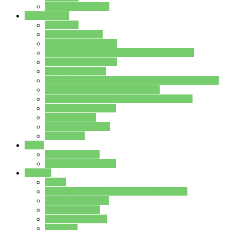
Stundenplan Lehrer
Schüler/innen
Formulare
Schülervertretung
Verbindungslehrkräfte
FAQs zum iPad für Schülerinnen und Schüler
MS Office und Teams
Berufsorientierung
Girls-Day und und Boys-Day (Neue Wege für Jungs)
Berufswegeplanung der Jgst. 8 & 9
Berufsberatung in der Lindenauschule Hanau
Schulsozialpädagogik
Vertretungsplan
Klassenstundenplan
Klausurplan
Eltern
Schulelternbeirat
Schulsozialpädagogik
Projekte
MINT
Verkehrslotsendienst an der Lindenauschule
Denk…mal-Projekt
Sauberkeitspaten
Schulhofgestaltung
Spielebox