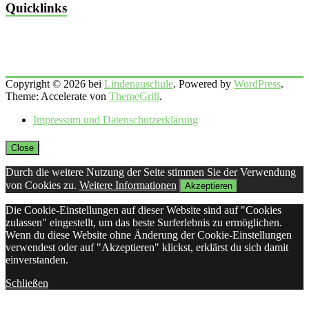
Quicklinks
Copyright © 2026 bei
Lindenauschule
. Powered by
WordPress
.
Theme: Accelerate von
ThemeGrill
.
Impressum und Datenschutzerklärung
Close
Durch die weitere Nutzung der Seite stimmen Sie der Verwendung
von Cookies zu.
Weitere Informationen
Akzeptieren
Die Cookie-Einstellungen auf dieser Website sind auf "Cookies
zulassen" eingestellt, um das beste Surferlebnis zu ermöglichen.
Wenn du diese Website ohne Änderung der Cookie-Einstellungen
verwendest oder auf "Akzeptieren" klickst, erklärst du sich damit
einverstanden.
Schließen