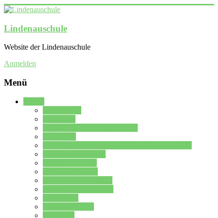
Lindenauschule
Website der Lindenauschule
Anmelden
Menü
Schule
Schulleitung
Sekretariat
Kollegium der Lindenauschule
Kürzelliste
Das Differenzierungsmodell der Lindenauschule
Jahrgangsstufe 5 – 6
Mittelstufe 7 – 10
Oberstufe 11 – 13
Vorstellung der Schule
Zweite Fremdsprachen
Einsatzplan
Einsatzplan Krz.
Formulare