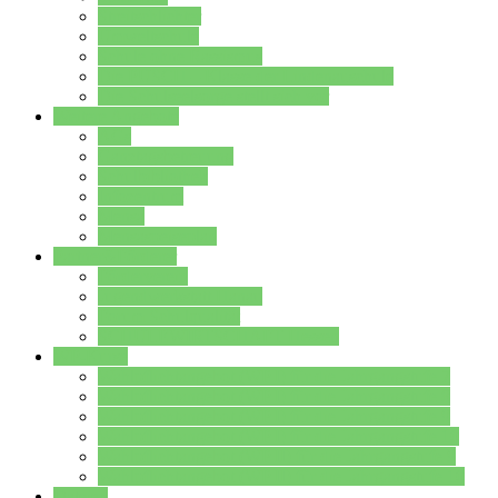
Streitschlichter
Umweltschule
Schule ohne Rassismus
Die PUSCH – Klasse der Lindenauschule
Die Schulseelsorge stellt sich vor
Weitere Angebote
AGs
Ganztagsbetreuung
Schulbibliothek
Infozentrum
Mensa
Mensaspeiseplan
Partner&Förderer
Förderverein
Jugendwerkstatt Hanau
Forum Schulqualität
SCHULEWIRTSCHAFT Hessen
WP-Kurse
Wahlpflichtangebot (WP I) für die Jahrgangstufe 7
Wahlpflichtangebot (WP I) für die Jahrgangstufe 8
Wahlpflichtangebot (WP I) für die Jahrgangstufe 9
Wahlpflichtangebot (WP I) für die Jahrgangstufe 10
Wahlpflichtangebot (WP II) für die Jahrgangstufe 9
Wahlpflichtangebot (WP II) für die Jahrgangstufe 10
Dateien