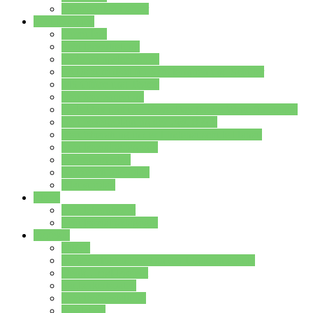
Stundenplan Lehrer
Schüler/innen
Formulare
Schülervertretung
Verbindungslehrkräfte
FAQs zum iPad für Schülerinnen und Schüler
MS Office und Teams
Berufsorientierung
Girls-Day und und Boys-Day (Neue Wege für Jungs)
Berufswegeplanung der Jgst. 8 & 9
Berufsberatung in der Lindenauschule Hanau
Schulsozialpädagogik
Vertretungsplan
Klassenstundenplan
Klausurplan
Eltern
Schulelternbeirat
Schulsozialpädagogik
Projekte
MINT
Verkehrslotsendienst an der Lindenauschule
Denk…mal-Projekt
Sauberkeitspaten
Schulhofgestaltung
Spielebox