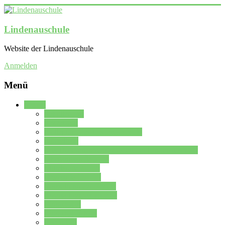
Lindenauschule
Website der Lindenauschule
Anmelden
Menü
Schule
Schulleitung
Sekretariat
Kollegium der Lindenauschule
Kürzelliste
Das Differenzierungsmodell der Lindenauschule
Jahrgangsstufe 5 – 6
Mittelstufe 7 – 10
Oberstufe 11 – 13
Vorstellung der Schule
Zweite Fremdsprachen
Einsatzplan
Einsatzplan Krz.
Formulare