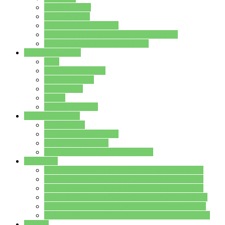
Streitschlichter
Umweltschule
Schule ohne Rassismus
Die PUSCH – Klasse der Lindenauschule
Die Schulseelsorge stellt sich vor
Weitere Angebote
AGs
Ganztagsbetreuung
Schulbibliothek
Infozentrum
Mensa
Mensaspeiseplan
Partner&Förderer
Förderverein
Jugendwerkstatt Hanau
Forum Schulqualität
SCHULEWIRTSCHAFT Hessen
WP-Kurse
Wahlpflichtangebot (WP I) für die Jahrgangstufe 7
Wahlpflichtangebot (WP I) für die Jahrgangstufe 8
Wahlpflichtangebot (WP I) für die Jahrgangstufe 9
Wahlpflichtangebot (WP I) für die Jahrgangstufe 10
Wahlpflichtangebot (WP II) für die Jahrgangstufe 9
Wahlpflichtangebot (WP II) für die Jahrgangstufe 10
Dateien