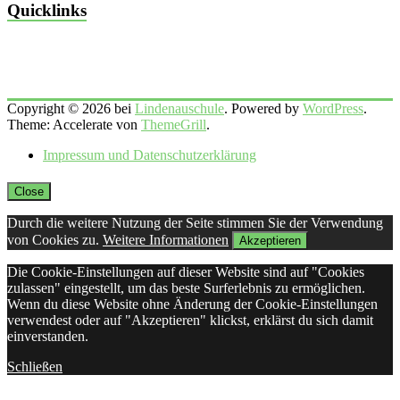
Quicklinks
Copyright © 2026 bei
Lindenauschule
. Powered by
WordPress
.
Theme: Accelerate von
ThemeGrill
.
Impressum und Datenschutzerklärung
Close
Durch die weitere Nutzung der Seite stimmen Sie der Verwendung
von Cookies zu.
Weitere Informationen
Akzeptieren
Die Cookie-Einstellungen auf dieser Website sind auf "Cookies
zulassen" eingestellt, um das beste Surferlebnis zu ermöglichen.
Wenn du diese Website ohne Änderung der Cookie-Einstellungen
verwendest oder auf "Akzeptieren" klickst, erklärst du sich damit
einverstanden.
Schließen