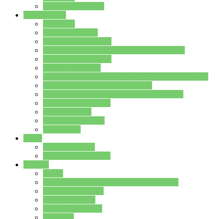
Stundenplan Lehrer
Schüler/innen
Formulare
Schülervertretung
Verbindungslehrkräfte
FAQs zum iPad für Schülerinnen und Schüler
MS Office und Teams
Berufsorientierung
Girls-Day und und Boys-Day (Neue Wege für Jungs)
Berufswegeplanung der Jgst. 8 & 9
Berufsberatung in der Lindenauschule Hanau
Schulsozialpädagogik
Vertretungsplan
Klassenstundenplan
Klausurplan
Eltern
Schulelternbeirat
Schulsozialpädagogik
Projekte
MINT
Verkehrslotsendienst an der Lindenauschule
Denk…mal-Projekt
Sauberkeitspaten
Schulhofgestaltung
Spielebox