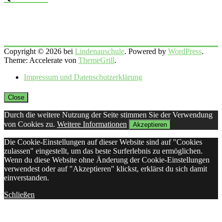
Copyright © 2026 bei
Lindenauschule
. Powered by
WordPress
.
Theme: Accelerate von
ThemeGrill
.
Impressum und Datenschutzerklärung
Close
Durch die weitere Nutzung der Seite stimmen Sie der Verwendung
von Cookies zu.
Weitere Informationen
Akzeptieren
Die Cookie-Einstellungen auf dieser Website sind auf "Cookies
zulassen" eingestellt, um das beste Surferlebnis zu ermöglichen.
Wenn du diese Website ohne Änderung der Cookie-Einstellungen
verwendest oder auf "Akzeptieren" klickst, erklärst du sich damit
einverstanden.
Schließen