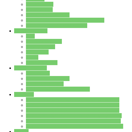
Streitschlichter
Umweltschule
Schule ohne Rassismus
Die PUSCH – Klasse der Lindenauschule
Die Schulseelsorge stellt sich vor
Weitere Angebote
AGs
Ganztagsbetreuung
Schulbibliothek
Infozentrum
Mensa
Mensaspeiseplan
Partner&Förderer
Förderverein
Jugendwerkstatt Hanau
Forum Schulqualität
SCHULEWIRTSCHAFT Hessen
WP-Kurse
Wahlpflichtangebot (WP I) für die Jahrgangstufe 7
Wahlpflichtangebot (WP I) für die Jahrgangstufe 8
Wahlpflichtangebot (WP I) für die Jahrgangstufe 9
Wahlpflichtangebot (WP I) für die Jahrgangstufe 10
Wahlpflichtangebot (WP II) für die Jahrgangstufe 9
Wahlpflichtangebot (WP II) für die Jahrgangstufe 10
Dateien