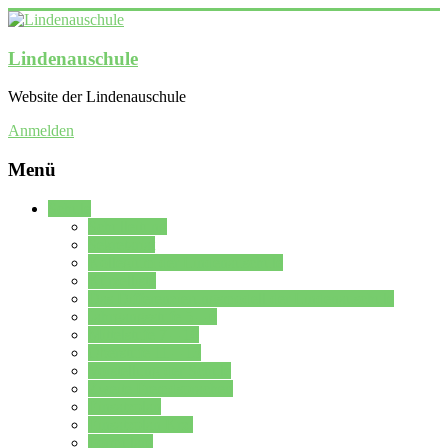
Lindenauschule
Website der Lindenauschule
Anmelden
Menü
Schule
Schulleitung
Sekretariat
Kollegium der Lindenauschule
Kürzelliste
Das Differenzierungsmodell der Lindenauschule
Jahrgangsstufe 5 – 6
Mittelstufe 7 – 10
Oberstufe 11 – 13
Vorstellung der Schule
Zweite Fremdsprachen
Einsatzplan
Einsatzplan Krz.
Formulare