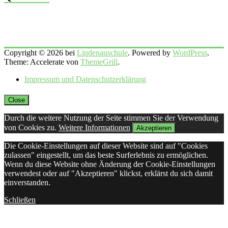
Copyright © 2026 bei
Lindenauschule
. Powered by
WordPress
.
Theme: Accelerate von
ThemeGrill
.
Impressum und Datenschutzerklärung
Close
Durch die weitere Nutzung der Seite stimmen Sie der Verwendung
von Cookies zu.
Weitere Informationen
Akzeptieren
Die Cookie-Einstellungen auf dieser Website sind auf "Cookies
zulassen" eingestellt, um das beste Surferlebnis zu ermöglichen.
Wenn du diese Website ohne Änderung der Cookie-Einstellungen
verwendest oder auf "Akzeptieren" klickst, erklärst du sich damit
einverstanden.
Schließen