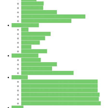
Streitschlichter
Umweltschule
Schule ohne Rassismus
Die PUSCH – Klasse der Lindenauschule
Die Schulseelsorge stellt sich vor
Weitere Angebote
AGs
Ganztagsbetreuung
Schulbibliothek
Infozentrum
Mensa
Mensaspeiseplan
Partner&Förderer
Förderverein
Jugendwerkstatt Hanau
Forum Schulqualität
SCHULEWIRTSCHAFT Hessen
WP-Kurse
Wahlpflichtangebot (WP I) für die Jahrgangstufe 7
Wahlpflichtangebot (WP I) für die Jahrgangstufe 8
Wahlpflichtangebot (WP I) für die Jahrgangstufe 9
Wahlpflichtangebot (WP I) für die Jahrgangstufe 10
Wahlpflichtangebot (WP II) für die Jahrgangstufe 9
Wahlpflichtangebot (WP II) für die Jahrgangstufe 10
Dateien