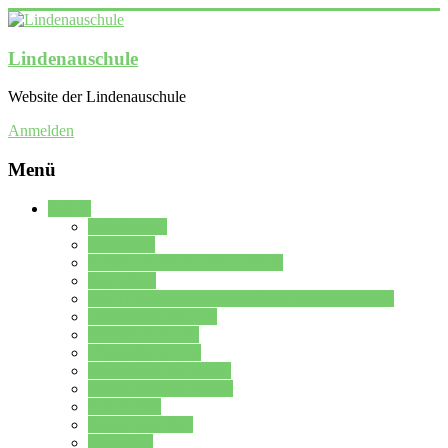
Lindenauschule
Website der Lindenauschule
Anmelden
Menü
Schule
Schulleitung
Sekretariat
Kollegium der Lindenauschule
Kürzelliste
Das Differenzierungsmodell der Lindenauschule
Jahrgangsstufe 5 – 6
Mittelstufe 7 – 10
Oberstufe 11 – 13
Vorstellung der Schule
Zweite Fremdsprachen
Einsatzplan
Einsatzplan Krz.
Formulare