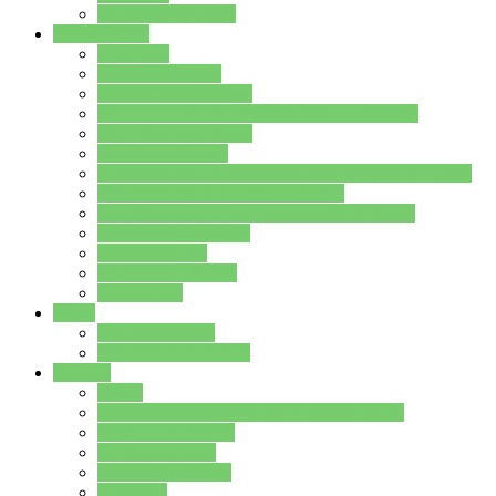
Stundenplan Lehrer
Schüler/innen
Formulare
Schülervertretung
Verbindungslehrkräfte
FAQs zum iPad für Schülerinnen und Schüler
MS Office und Teams
Berufsorientierung
Girls-Day und und Boys-Day (Neue Wege für Jungs)
Berufswegeplanung der Jgst. 8 & 9
Berufsberatung in der Lindenauschule Hanau
Schulsozialpädagogik
Vertretungsplan
Klassenstundenplan
Klausurplan
Eltern
Schulelternbeirat
Schulsozialpädagogik
Projekte
MINT
Verkehrslotsendienst an der Lindenauschule
Denk…mal-Projekt
Sauberkeitspaten
Schulhofgestaltung
Spielebox