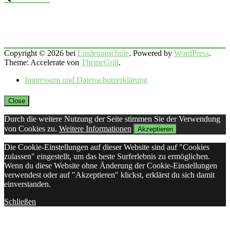
Copyright © 2026 bei
Lindenauschule
. Powered by
WordPress
.
Theme: Accelerate von
ThemeGrill
.
Impressum und Datenschutzerklärung
Close
Durch die weitere Nutzung der Seite stimmen Sie der Verwendung
von Cookies zu.
Weitere Informationen
Akzeptieren
Die Cookie-Einstellungen auf dieser Website sind auf "Cookies
zulassen" eingestellt, um das beste Surferlebnis zu ermöglichen.
Wenn du diese Website ohne Änderung der Cookie-Einstellungen
verwendest oder auf "Akzeptieren" klickst, erklärst du sich damit
einverstanden.
Schließen