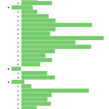
Stundenplan Lehrer
Schüler/innen
Formulare
Schülervertretung
Verbindungslehrkräfte
FAQs zum iPad für Schülerinnen und Schüler
MS Office und Teams
Berufsorientierung
Girls-Day und und Boys-Day (Neue Wege für Jungs)
Berufswegeplanung der Jgst. 8 & 9
Berufsberatung in der Lindenauschule Hanau
Schulsozialpädagogik
Vertretungsplan
Klassenstundenplan
Klausurplan
Eltern
Schulelternbeirat
Schulsozialpädagogik
Projekte
MINT
Verkehrslotsendienst an der Lindenauschule
Denk…mal-Projekt
Sauberkeitspaten
Schulhofgestaltung
Spielebox