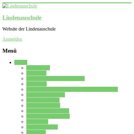
Lindenauschule
Website der Lindenauschule
Anmelden
Menü
Schule
Schulleitung
Sekretariat
Kollegium der Lindenauschule
Kürzelliste
Das Differenzierungsmodell der Lindenauschule
Jahrgangsstufe 5 – 6
Mittelstufe 7 – 10
Oberstufe 11 – 13
Vorstellung der Schule
Zweite Fremdsprachen
Einsatzplan
Einsatzplan Krz.
Formulare