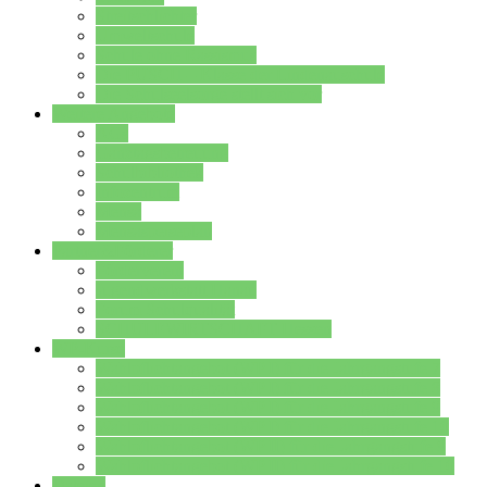
Streitschlichter
Umweltschule
Schule ohne Rassismus
Die PUSCH – Klasse der Lindenauschule
Die Schulseelsorge stellt sich vor
Weitere Angebote
AGs
Ganztagsbetreuung
Schulbibliothek
Infozentrum
Mensa
Mensaspeiseplan
Partner&Förderer
Förderverein
Jugendwerkstatt Hanau
Forum Schulqualität
SCHULEWIRTSCHAFT Hessen
WP-Kurse
Wahlpflichtangebot (WP I) für die Jahrgangstufe 7
Wahlpflichtangebot (WP I) für die Jahrgangstufe 8
Wahlpflichtangebot (WP I) für die Jahrgangstufe 9
Wahlpflichtangebot (WP I) für die Jahrgangstufe 10
Wahlpflichtangebot (WP II) für die Jahrgangstufe 9
Wahlpflichtangebot (WP II) für die Jahrgangstufe 10
Dateien