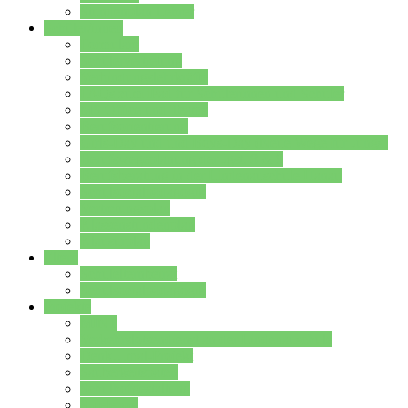
Stundenplan Lehrer
Schüler/innen
Formulare
Schülervertretung
Verbindungslehrkräfte
FAQs zum iPad für Schülerinnen und Schüler
MS Office und Teams
Berufsorientierung
Girls-Day und und Boys-Day (Neue Wege für Jungs)
Berufswegeplanung der Jgst. 8 & 9
Berufsberatung in der Lindenauschule Hanau
Schulsozialpädagogik
Vertretungsplan
Klassenstundenplan
Klausurplan
Eltern
Schulelternbeirat
Schulsozialpädagogik
Projekte
MINT
Verkehrslotsendienst an der Lindenauschule
Denk…mal-Projekt
Sauberkeitspaten
Schulhofgestaltung
Spielebox