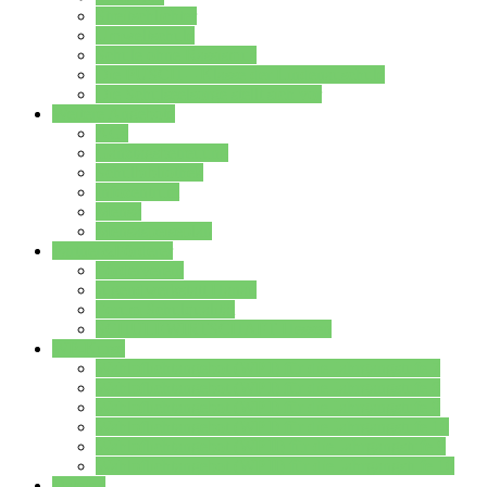
Streitschlichter
Umweltschule
Schule ohne Rassismus
Die PUSCH – Klasse der Lindenauschule
Die Schulseelsorge stellt sich vor
Weitere Angebote
AGs
Ganztagsbetreuung
Schulbibliothek
Infozentrum
Mensa
Mensaspeiseplan
Partner&Förderer
Förderverein
Jugendwerkstatt Hanau
Forum Schulqualität
SCHULEWIRTSCHAFT Hessen
WP-Kurse
Wahlpflichtangebot (WP I) für die Jahrgangstufe 7
Wahlpflichtangebot (WP I) für die Jahrgangstufe 8
Wahlpflichtangebot (WP I) für die Jahrgangstufe 9
Wahlpflichtangebot (WP I) für die Jahrgangstufe 10
Wahlpflichtangebot (WP II) für die Jahrgangstufe 9
Wahlpflichtangebot (WP II) für die Jahrgangstufe 10
Dateien