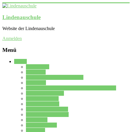
Lindenauschule
Website der Lindenauschule
Anmelden
Menü
Schule
Schulleitung
Sekretariat
Kollegium der Lindenauschule
Kürzelliste
Das Differenzierungsmodell der Lindenauschule
Jahrgangsstufe 5 – 6
Mittelstufe 7 – 10
Oberstufe 11 – 13
Vorstellung der Schule
Zweite Fremdsprachen
Einsatzplan
Einsatzplan Krz.
Formulare