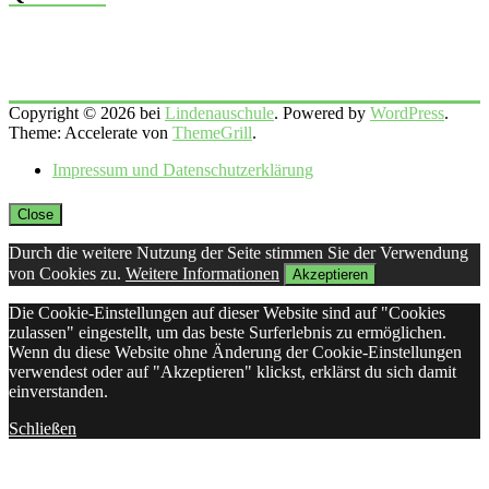
Copyright © 2026 bei
Lindenauschule
. Powered by
WordPress
.
Theme: Accelerate von
ThemeGrill
.
Impressum und Datenschutzerklärung
Close
Durch die weitere Nutzung der Seite stimmen Sie der Verwendung
von Cookies zu.
Weitere Informationen
Akzeptieren
Die Cookie-Einstellungen auf dieser Website sind auf "Cookies
zulassen" eingestellt, um das beste Surferlebnis zu ermöglichen.
Wenn du diese Website ohne Änderung der Cookie-Einstellungen
verwendest oder auf "Akzeptieren" klickst, erklärst du sich damit
einverstanden.
Schließen