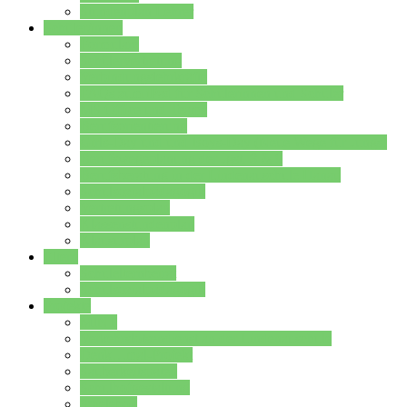
Stundenplan Lehrer
Schüler/innen
Formulare
Schülervertretung
Verbindungslehrkräfte
FAQs zum iPad für Schülerinnen und Schüler
MS Office und Teams
Berufsorientierung
Girls-Day und und Boys-Day (Neue Wege für Jungs)
Berufswegeplanung der Jgst. 8 & 9
Berufsberatung in der Lindenauschule Hanau
Schulsozialpädagogik
Vertretungsplan
Klassenstundenplan
Klausurplan
Eltern
Schulelternbeirat
Schulsozialpädagogik
Projekte
MINT
Verkehrslotsendienst an der Lindenauschule
Denk…mal-Projekt
Sauberkeitspaten
Schulhofgestaltung
Spielebox