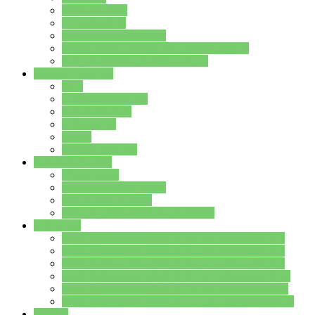
Streitschlichter
Umweltschule
Schule ohne Rassismus
Die PUSCH – Klasse der Lindenauschule
Die Schulseelsorge stellt sich vor
Weitere Angebote
AGs
Ganztagsbetreuung
Schulbibliothek
Infozentrum
Mensa
Mensaspeiseplan
Partner&Förderer
Förderverein
Jugendwerkstatt Hanau
Forum Schulqualität
SCHULEWIRTSCHAFT Hessen
WP-Kurse
Wahlpflichtangebot (WP I) für die Jahrgangstufe 7
Wahlpflichtangebot (WP I) für die Jahrgangstufe 8
Wahlpflichtangebot (WP I) für die Jahrgangstufe 9
Wahlpflichtangebot (WP I) für die Jahrgangstufe 10
Wahlpflichtangebot (WP II) für die Jahrgangstufe 9
Wahlpflichtangebot (WP II) für die Jahrgangstufe 10
Dateien