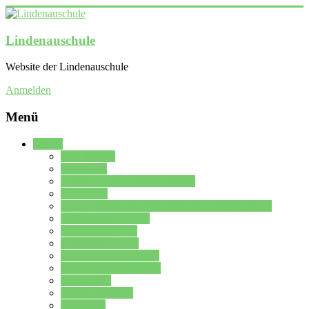
Lindenauschule
Website der Lindenauschule
Anmelden
Menü
Schule
Schulleitung
Sekretariat
Kollegium der Lindenauschule
Kürzelliste
Das Differenzierungsmodell der Lindenauschule
Jahrgangsstufe 5 – 6
Mittelstufe 7 – 10
Oberstufe 11 – 13
Vorstellung der Schule
Zweite Fremdsprachen
Einsatzplan
Einsatzplan Krz.
Formulare