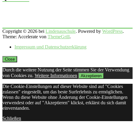
Copyright © 2026 bei
Lindenauschule
. Powered by
WordPress
.
Theme: Accelerate von
ThemeGrill
.
Impressum und Datenschutzerklärung
Close
Durch die weitere Nutzung der Seite stimmen Sie der Verwendung
von Cookies zu.
Weitere Informationen
Akzeptieren
Die Cookie-Einstellungen auf dieser Website sind auf "Cookies
zulassen" eingestellt, um das beste Surferlebnis zu ermöglichen.
Wenn du diese Website ohne Änderung der Cookie-Einstellungen
verwendest oder auf "Akzeptieren" klickst, erklärst du sich damit
einverstanden.
Schließen