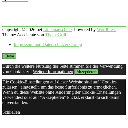
Copyright © 2026 bei
Lindenauschule
. Powered by
WordPress
.
Theme: Accelerate von
ThemeGrill
.
Impressum und Datenschutzerklärung
Close
Durch die weitere Nutzung der Seite stimmen Sie der Verwendung
von Cookies zu.
Weitere Informationen
Akzeptieren
Die Cookie-Einstellungen auf dieser Website sind auf "Cookies
zulassen" eingestellt, um das beste Surferlebnis zu ermöglichen.
Wenn du diese Website ohne Änderung der Cookie-Einstellungen
verwendest oder auf "Akzeptieren" klickst, erklärst du sich damit
einverstanden.
Schließen