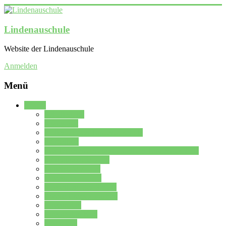
Lindenauschule
Website der Lindenauschule
Anmelden
Menü
Schule
Schulleitung
Sekretariat
Kollegium der Lindenauschule
Kürzelliste
Das Differenzierungsmodell der Lindenauschule
Jahrgangsstufe 5 – 6
Mittelstufe 7 – 10
Oberstufe 11 – 13
Vorstellung der Schule
Zweite Fremdsprachen
Einsatzplan
Einsatzplan Krz.
Formulare