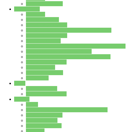
Stundenplan Lehrer
Schüler/innen
Formulare
Schülervertretung
Verbindungslehrkräfte
FAQs zum iPad für Schülerinnen und Schüler
MS Office und Teams
Berufsorientierung
Girls-Day und und Boys-Day (Neue Wege für Jungs)
Berufswegeplanung der Jgst. 8 & 9
Berufsberatung in der Lindenauschule Hanau
Schulsozialpädagogik
Vertretungsplan
Klassenstundenplan
Klausurplan
Eltern
Schulelternbeirat
Schulsozialpädagogik
Projekte
MINT
Verkehrslotsendienst an der Lindenauschule
Denk…mal-Projekt
Sauberkeitspaten
Schulhofgestaltung
Spielebox