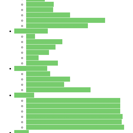
Streitschlichter
Umweltschule
Schule ohne Rassismus
Die PUSCH – Klasse der Lindenauschule
Die Schulseelsorge stellt sich vor
Weitere Angebote
AGs
Ganztagsbetreuung
Schulbibliothek
Infozentrum
Mensa
Mensaspeiseplan
Partner&Förderer
Förderverein
Jugendwerkstatt Hanau
Forum Schulqualität
SCHULEWIRTSCHAFT Hessen
WP-Kurse
Wahlpflichtangebot (WP I) für die Jahrgangstufe 7
Wahlpflichtangebot (WP I) für die Jahrgangstufe 8
Wahlpflichtangebot (WP I) für die Jahrgangstufe 9
Wahlpflichtangebot (WP I) für die Jahrgangstufe 10
Wahlpflichtangebot (WP II) für die Jahrgangstufe 9
Wahlpflichtangebot (WP II) für die Jahrgangstufe 10
Dateien