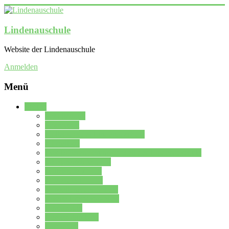
Lindenauschule
Website der Lindenauschule
Anmelden
Menü
Schule
Schulleitung
Sekretariat
Kollegium der Lindenauschule
Kürzelliste
Das Differenzierungsmodell der Lindenauschule
Jahrgangsstufe 5 – 6
Mittelstufe 7 – 10
Oberstufe 11 – 13
Vorstellung der Schule
Zweite Fremdsprachen
Einsatzplan
Einsatzplan Krz.
Formulare