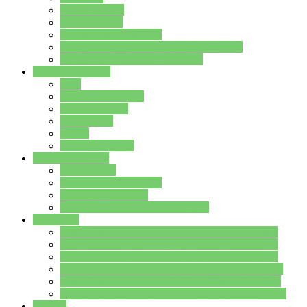
Streitschlichter
Umweltschule
Schule ohne Rassismus
Die PUSCH – Klasse der Lindenauschule
Die Schulseelsorge stellt sich vor
Weitere Angebote
AGs
Ganztagsbetreuung
Schulbibliothek
Infozentrum
Mensa
Mensaspeiseplan
Partner&Förderer
Förderverein
Jugendwerkstatt Hanau
Forum Schulqualität
SCHULEWIRTSCHAFT Hessen
WP-Kurse
Wahlpflichtangebot (WP I) für die Jahrgangstufe 7
Wahlpflichtangebot (WP I) für die Jahrgangstufe 8
Wahlpflichtangebot (WP I) für die Jahrgangstufe 9
Wahlpflichtangebot (WP I) für die Jahrgangstufe 10
Wahlpflichtangebot (WP II) für die Jahrgangstufe 9
Wahlpflichtangebot (WP II) für die Jahrgangstufe 10
Dateien