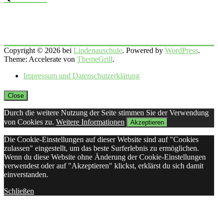
Copyright © 2026 bei
Lindenauschule
. Powered by
WordPress
.
Theme: Accelerate von
ThemeGrill
.
Impressum und Datenschutzerklärung
Close
Durch die weitere Nutzung der Seite stimmen Sie der Verwendung
von Cookies zu.
Weitere Informationen
Akzeptieren
Die Cookie-Einstellungen auf dieser Website sind auf "Cookies
zulassen" eingestellt, um das beste Surferlebnis zu ermöglichen.
Wenn du diese Website ohne Änderung der Cookie-Einstellungen
verwendest oder auf "Akzeptieren" klickst, erklärst du sich damit
einverstanden.
Schließen