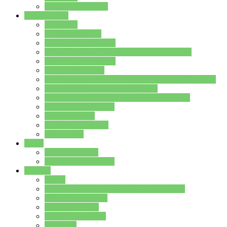
Stundenplan Lehrer
Schüler/innen
Formulare
Schülervertretung
Verbindungslehrkräfte
FAQs zum iPad für Schülerinnen und Schüler
MS Office und Teams
Berufsorientierung
Girls-Day und und Boys-Day (Neue Wege für Jungs)
Berufswegeplanung der Jgst. 8 & 9
Berufsberatung in der Lindenauschule Hanau
Schulsozialpädagogik
Vertretungsplan
Klassenstundenplan
Klausurplan
Eltern
Schulelternbeirat
Schulsozialpädagogik
Projekte
MINT
Verkehrslotsendienst an der Lindenauschule
Denk…mal-Projekt
Sauberkeitspaten
Schulhofgestaltung
Spielebox