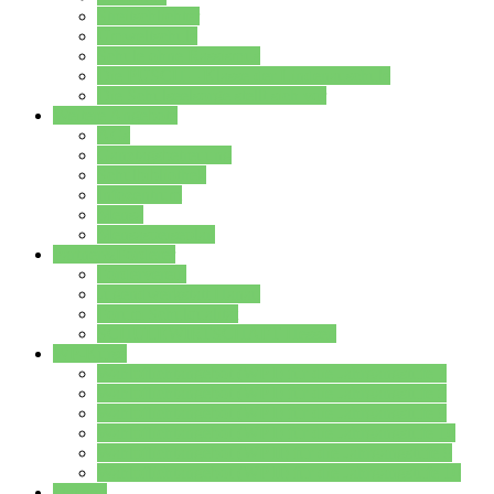
Streitschlichter
Umweltschule
Schule ohne Rassismus
Die PUSCH – Klasse der Lindenauschule
Die Schulseelsorge stellt sich vor
Weitere Angebote
AGs
Ganztagsbetreuung
Schulbibliothek
Infozentrum
Mensa
Mensaspeiseplan
Partner&Förderer
Förderverein
Jugendwerkstatt Hanau
Forum Schulqualität
SCHULEWIRTSCHAFT Hessen
WP-Kurse
Wahlpflichtangebot (WP I) für die Jahrgangstufe 7
Wahlpflichtangebot (WP I) für die Jahrgangstufe 8
Wahlpflichtangebot (WP I) für die Jahrgangstufe 9
Wahlpflichtangebot (WP I) für die Jahrgangstufe 10
Wahlpflichtangebot (WP II) für die Jahrgangstufe 9
Wahlpflichtangebot (WP II) für die Jahrgangstufe 10
Dateien