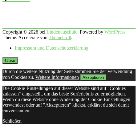
Copyright © 2026 bei
Lindenauschule
. Powered by
WordPress
.
Theme: Accelerate von
ThemeGrill
.
Impressum und Datenschutzerklärung
Close
Durch die weitere Nutzung der Seite stimmen Sie der Verwendung
von Cookies zu.
Weitere Informationen
Akzeptieren
Die Cookie-Einstellungen auf dieser Website sind auf "Cookies
zulassen" eingestellt, um das beste Surferlebnis zu ermöglichen.
Wenn du diese Website ohne Änderung der Cookie-Einstellungen
verwendest oder auf "Akzeptieren" klickst, erklärst du sich damit
einverstanden.
Schließen