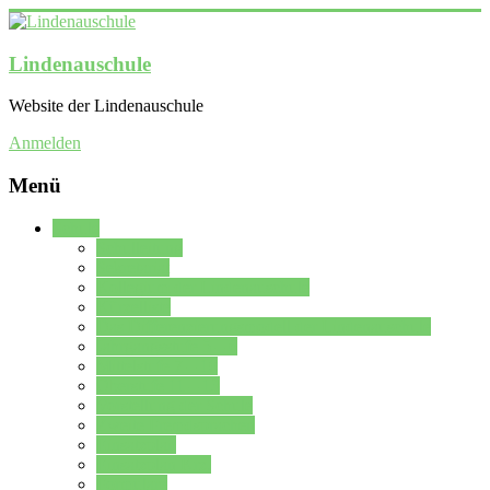
Lindenauschule
Website der Lindenauschule
Anmelden
Menü
Schule
Schulleitung
Sekretariat
Kollegium der Lindenauschule
Kürzelliste
Das Differenzierungsmodell der Lindenauschule
Jahrgangsstufe 5 – 6
Mittelstufe 7 – 10
Oberstufe 11 – 13
Vorstellung der Schule
Zweite Fremdsprachen
Einsatzplan
Einsatzplan Krz.
Formulare