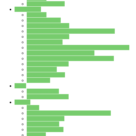
Stundenplan Lehrer
Schüler/innen
Formulare
Schülervertretung
Verbindungslehrkräfte
FAQs zum iPad für Schülerinnen und Schüler
MS Office und Teams
Berufsorientierung
Girls-Day und und Boys-Day (Neue Wege für Jungs)
Berufswegeplanung der Jgst. 8 & 9
Berufsberatung in der Lindenauschule Hanau
Schulsozialpädagogik
Vertretungsplan
Klassenstundenplan
Klausurplan
Eltern
Schulelternbeirat
Schulsozialpädagogik
Projekte
MINT
Verkehrslotsendienst an der Lindenauschule
Denk…mal-Projekt
Sauberkeitspaten
Schulhofgestaltung
Spielebox