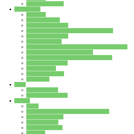
Stundenplan Lehrer
Schüler/innen
Formulare
Schülervertretung
Verbindungslehrkräfte
FAQs zum iPad für Schülerinnen und Schüler
MS Office und Teams
Berufsorientierung
Girls-Day und und Boys-Day (Neue Wege für Jungs)
Berufswegeplanung der Jgst. 8 & 9
Berufsberatung in der Lindenauschule Hanau
Schulsozialpädagogik
Vertretungsplan
Klassenstundenplan
Klausurplan
Eltern
Schulelternbeirat
Schulsozialpädagogik
Projekte
MINT
Verkehrslotsendienst an der Lindenauschule
Denk…mal-Projekt
Sauberkeitspaten
Schulhofgestaltung
Spielebox