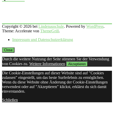
Copyright © 2026 bei
Lindenauschule
. Powered by
WordPress
.
Theme: Accelerate von
ThemeGrill
.
Impressum und Datenschutzerklärung
Close
Durch die weitere Nutzung der Seite stimmen Sie der Verwendung
von Cookies zu.
Weitere Informationen
Akzeptieren
Die Cookie-Einstellungen auf dieser Website sind auf "Cookies
zulassen" eingestellt, um das beste Surferlebnis zu ermöglichen.
Wenn du diese Website ohne Änderung der Cookie-Einstellungen
verwendest oder auf "Akzeptieren" klickst, erklärst du sich damit
einverstanden.
Schließen