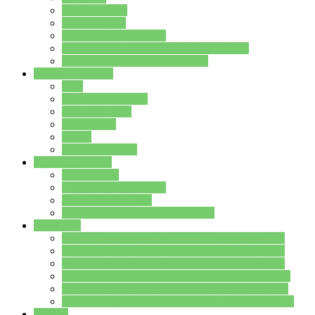
Streitschlichter
Umweltschule
Schule ohne Rassismus
Die PUSCH – Klasse der Lindenauschule
Die Schulseelsorge stellt sich vor
Weitere Angebote
AGs
Ganztagsbetreuung
Schulbibliothek
Infozentrum
Mensa
Mensaspeiseplan
Partner&Förderer
Förderverein
Jugendwerkstatt Hanau
Forum Schulqualität
SCHULEWIRTSCHAFT Hessen
WP-Kurse
Wahlpflichtangebot (WP I) für die Jahrgangstufe 7
Wahlpflichtangebot (WP I) für die Jahrgangstufe 8
Wahlpflichtangebot (WP I) für die Jahrgangstufe 9
Wahlpflichtangebot (WP I) für die Jahrgangstufe 10
Wahlpflichtangebot (WP II) für die Jahrgangstufe 9
Wahlpflichtangebot (WP II) für die Jahrgangstufe 10
Dateien