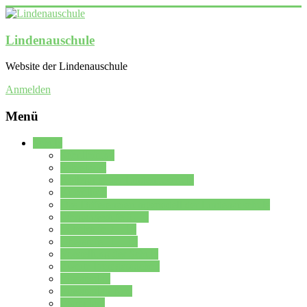
Lindenauschule
Website der Lindenauschule
Anmelden
Menü
Schule
Schulleitung
Sekretariat
Kollegium der Lindenauschule
Kürzelliste
Das Differenzierungsmodell der Lindenauschule
Jahrgangsstufe 5 – 6
Mittelstufe 7 – 10
Oberstufe 11 – 13
Vorstellung der Schule
Zweite Fremdsprachen
Einsatzplan
Einsatzplan Krz.
Formulare