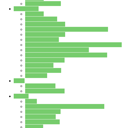
Stundenplan Lehrer
Schüler/innen
Formulare
Schülervertretung
Verbindungslehrkräfte
FAQs zum iPad für Schülerinnen und Schüler
MS Office und Teams
Berufsorientierung
Girls-Day und und Boys-Day (Neue Wege für Jungs)
Berufswegeplanung der Jgst. 8 & 9
Berufsberatung in der Lindenauschule Hanau
Schulsozialpädagogik
Vertretungsplan
Klassenstundenplan
Klausurplan
Eltern
Schulelternbeirat
Schulsozialpädagogik
Projekte
MINT
Verkehrslotsendienst an der Lindenauschule
Denk…mal-Projekt
Sauberkeitspaten
Schulhofgestaltung
Spielebox