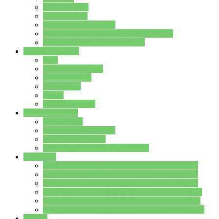
Streitschlichter
Umweltschule
Schule ohne Rassismus
Die PUSCH – Klasse der Lindenauschule
Die Schulseelsorge stellt sich vor
Weitere Angebote
AGs
Ganztagsbetreuung
Schulbibliothek
Infozentrum
Mensa
Mensaspeiseplan
Partner&Förderer
Förderverein
Jugendwerkstatt Hanau
Forum Schulqualität
SCHULEWIRTSCHAFT Hessen
WP-Kurse
Wahlpflichtangebot (WP I) für die Jahrgangstufe 7
Wahlpflichtangebot (WP I) für die Jahrgangstufe 8
Wahlpflichtangebot (WP I) für die Jahrgangstufe 9
Wahlpflichtangebot (WP I) für die Jahrgangstufe 10
Wahlpflichtangebot (WP II) für die Jahrgangstufe 9
Wahlpflichtangebot (WP II) für die Jahrgangstufe 10
Dateien