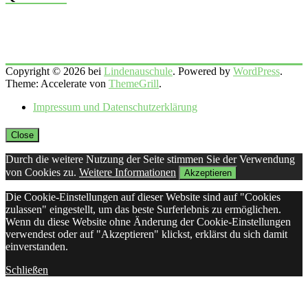
Copyright © 2026 bei
Lindenauschule
. Powered by
WordPress
.
Theme: Accelerate von
ThemeGrill
.
Impressum und Datenschutzerklärung
Close
Durch die weitere Nutzung der Seite stimmen Sie der Verwendung
von Cookies zu.
Weitere Informationen
Akzeptieren
Die Cookie-Einstellungen auf dieser Website sind auf "Cookies
zulassen" eingestellt, um das beste Surferlebnis zu ermöglichen.
Wenn du diese Website ohne Änderung der Cookie-Einstellungen
verwendest oder auf "Akzeptieren" klickst, erklärst du sich damit
einverstanden.
Schließen