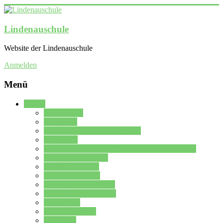
Lindenauschule
Website der Lindenauschule
Anmelden
Menü
Schule
Schulleitung
Sekretariat
Kollegium der Lindenauschule
Kürzelliste
Das Differenzierungsmodell der Lindenauschule
Jahrgangsstufe 5 – 6
Mittelstufe 7 – 10
Oberstufe 11 – 13
Vorstellung der Schule
Zweite Fremdsprachen
Einsatzplan
Einsatzplan Krz.
Formulare