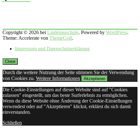
Copyright © 2026 bei
Lindenauschule
. Powered by
WordPress
.
Theme: Accelerate von
ThemeGrill
.
Impressum und Datenschutzerklärung
Close
Durch die weitere Nutzung der Seite stimmen Sie der Verwendung
von Cookies zu.
Weitere Informationen
Akzeptieren
Die Cookie-Einstellungen auf dieser Website sind auf "Cookies
zulassen" eingestellt, um das beste Surferlebnis zu ermöglichen.
Wenn du diese Website ohne Änderung der Cookie-Einstellungen
verwendest oder auf "Akzeptieren" klickst, erklärst du sich damit
einverstanden.
Schließen