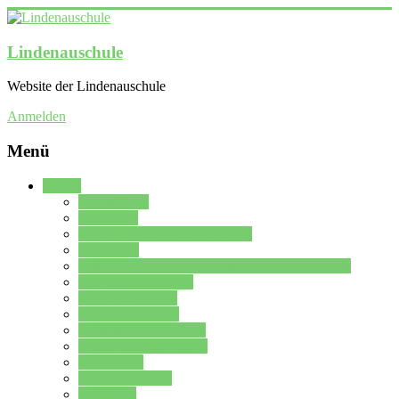
Lindenauschule
Website der Lindenauschule
Anmelden
Menü
Schule
Schulleitung
Sekretariat
Kollegium der Lindenauschule
Kürzelliste
Das Differenzierungsmodell der Lindenauschule
Jahrgangsstufe 5 – 6
Mittelstufe 7 – 10
Oberstufe 11 – 13
Vorstellung der Schule
Zweite Fremdsprachen
Einsatzplan
Einsatzplan Krz.
Formulare