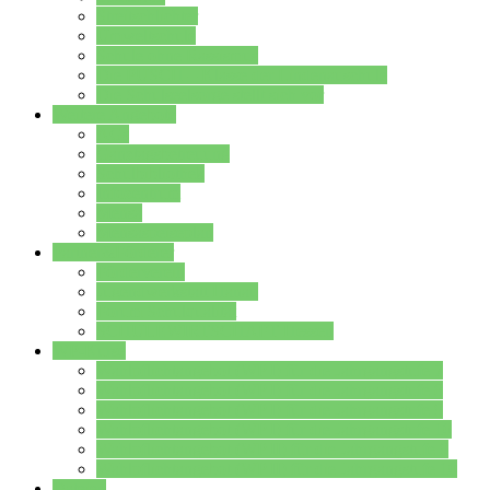
Streitschlichter
Umweltschule
Schule ohne Rassismus
Die PUSCH – Klasse der Lindenauschule
Die Schulseelsorge stellt sich vor
Weitere Angebote
AGs
Ganztagsbetreuung
Schulbibliothek
Infozentrum
Mensa
Mensaspeiseplan
Partner&Förderer
Förderverein
Jugendwerkstatt Hanau
Forum Schulqualität
SCHULEWIRTSCHAFT Hessen
WP-Kurse
Wahlpflichtangebot (WP I) für die Jahrgangstufe 7
Wahlpflichtangebot (WP I) für die Jahrgangstufe 8
Wahlpflichtangebot (WP I) für die Jahrgangstufe 9
Wahlpflichtangebot (WP I) für die Jahrgangstufe 10
Wahlpflichtangebot (WP II) für die Jahrgangstufe 9
Wahlpflichtangebot (WP II) für die Jahrgangstufe 10
Dateien