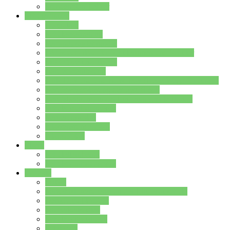
Stundenplan Lehrer
Schüler/innen
Formulare
Schülervertretung
Verbindungslehrkräfte
FAQs zum iPad für Schülerinnen und Schüler
MS Office und Teams
Berufsorientierung
Girls-Day und und Boys-Day (Neue Wege für Jungs)
Berufswegeplanung der Jgst. 8 & 9
Berufsberatung in der Lindenauschule Hanau
Schulsozialpädagogik
Vertretungsplan
Klassenstundenplan
Klausurplan
Eltern
Schulelternbeirat
Schulsozialpädagogik
Projekte
MINT
Verkehrslotsendienst an der Lindenauschule
Denk…mal-Projekt
Sauberkeitspaten
Schulhofgestaltung
Spielebox