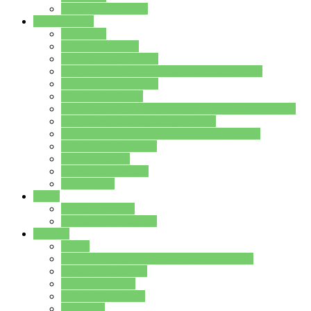
Stundenplan Lehrer
Schüler/innen
Formulare
Schülervertretung
Verbindungslehrkräfte
FAQs zum iPad für Schülerinnen und Schüler
MS Office und Teams
Berufsorientierung
Girls-Day und und Boys-Day (Neue Wege für Jungs)
Berufswegeplanung der Jgst. 8 & 9
Berufsberatung in der Lindenauschule Hanau
Schulsozialpädagogik
Vertretungsplan
Klassenstundenplan
Klausurplan
Eltern
Schulelternbeirat
Schulsozialpädagogik
Projekte
MINT
Verkehrslotsendienst an der Lindenauschule
Denk…mal-Projekt
Sauberkeitspaten
Schulhofgestaltung
Spielebox