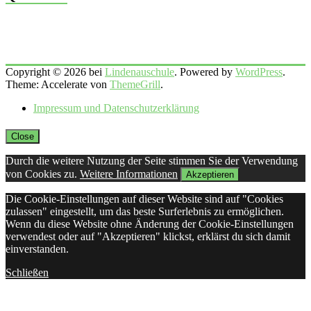
Copyright © 2026 bei
Lindenauschule
. Powered by
WordPress
.
Theme: Accelerate von
ThemeGrill
.
Impressum und Datenschutzerklärung
Close
Durch die weitere Nutzung der Seite stimmen Sie der Verwendung
von Cookies zu.
Weitere Informationen
Akzeptieren
Die Cookie-Einstellungen auf dieser Website sind auf "Cookies
zulassen" eingestellt, um das beste Surferlebnis zu ermöglichen.
Wenn du diese Website ohne Änderung der Cookie-Einstellungen
verwendest oder auf "Akzeptieren" klickst, erklärst du sich damit
einverstanden.
Schließen