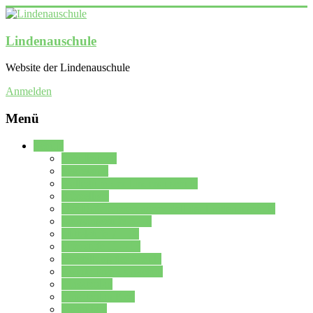
Lindenauschule
Website der Lindenauschule
Anmelden
Menü
Schule
Schulleitung
Sekretariat
Kollegium der Lindenauschule
Kürzelliste
Das Differenzierungsmodell der Lindenauschule
Jahrgangsstufe 5 – 6
Mittelstufe 7 – 10
Oberstufe 11 – 13
Vorstellung der Schule
Zweite Fremdsprachen
Einsatzplan
Einsatzplan Krz.
Formulare