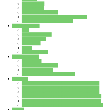
Streitschlichter
Umweltschule
Schule ohne Rassismus
Die PUSCH – Klasse der Lindenauschule
Die Schulseelsorge stellt sich vor
Weitere Angebote
AGs
Ganztagsbetreuung
Schulbibliothek
Infozentrum
Mensa
Mensaspeiseplan
Partner&Förderer
Förderverein
Jugendwerkstatt Hanau
Forum Schulqualität
SCHULEWIRTSCHAFT Hessen
WP-Kurse
Wahlpflichtangebot (WP I) für die Jahrgangstufe 7
Wahlpflichtangebot (WP I) für die Jahrgangstufe 8
Wahlpflichtangebot (WP I) für die Jahrgangstufe 9
Wahlpflichtangebot (WP I) für die Jahrgangstufe 10
Wahlpflichtangebot (WP II) für die Jahrgangstufe 9
Wahlpflichtangebot (WP II) für die Jahrgangstufe 10
Dateien