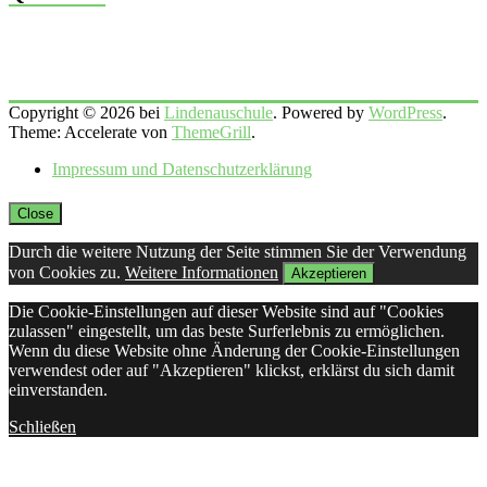
Copyright © 2026 bei
Lindenauschule
. Powered by
WordPress
.
Theme: Accelerate von
ThemeGrill
.
Impressum und Datenschutzerklärung
Close
Durch die weitere Nutzung der Seite stimmen Sie der Verwendung
von Cookies zu.
Weitere Informationen
Akzeptieren
Die Cookie-Einstellungen auf dieser Website sind auf "Cookies
zulassen" eingestellt, um das beste Surferlebnis zu ermöglichen.
Wenn du diese Website ohne Änderung der Cookie-Einstellungen
verwendest oder auf "Akzeptieren" klickst, erklärst du sich damit
einverstanden.
Schließen