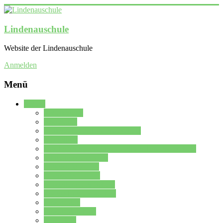
Lindenauschule
Website der Lindenauschule
Anmelden
Menü
Schule
Schulleitung
Sekretariat
Kollegium der Lindenauschule
Kürzelliste
Das Differenzierungsmodell der Lindenauschule
Jahrgangsstufe 5 – 6
Mittelstufe 7 – 10
Oberstufe 11 – 13
Vorstellung der Schule
Zweite Fremdsprachen
Einsatzplan
Einsatzplan Krz.
Formulare