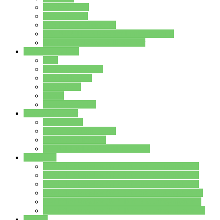
Streitschlichter
Umweltschule
Schule ohne Rassismus
Die PUSCH – Klasse der Lindenauschule
Die Schulseelsorge stellt sich vor
Weitere Angebote
AGs
Ganztagsbetreuung
Schulbibliothek
Infozentrum
Mensa
Mensaspeiseplan
Partner&Förderer
Förderverein
Jugendwerkstatt Hanau
Forum Schulqualität
SCHULEWIRTSCHAFT Hessen
WP-Kurse
Wahlpflichtangebot (WP I) für die Jahrgangstufe 7
Wahlpflichtangebot (WP I) für die Jahrgangstufe 8
Wahlpflichtangebot (WP I) für die Jahrgangstufe 9
Wahlpflichtangebot (WP I) für die Jahrgangstufe 10
Wahlpflichtangebot (WP II) für die Jahrgangstufe 9
Wahlpflichtangebot (WP II) für die Jahrgangstufe 10
Dateien