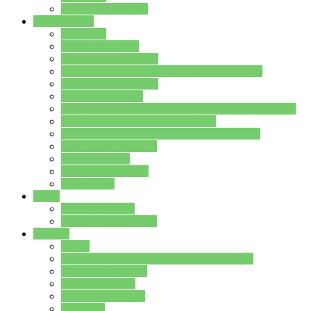
Stundenplan Lehrer
Schüler/innen
Formulare
Schülervertretung
Verbindungslehrkräfte
FAQs zum iPad für Schülerinnen und Schüler
MS Office und Teams
Berufsorientierung
Girls-Day und und Boys-Day (Neue Wege für Jungs)
Berufswegeplanung der Jgst. 8 & 9
Berufsberatung in der Lindenauschule Hanau
Schulsozialpädagogik
Vertretungsplan
Klassenstundenplan
Klausurplan
Eltern
Schulelternbeirat
Schulsozialpädagogik
Projekte
MINT
Verkehrslotsendienst an der Lindenauschule
Denk…mal-Projekt
Sauberkeitspaten
Schulhofgestaltung
Spielebox