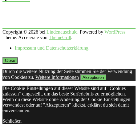
Copyright © 2026 bei
Lindenauschule
. Powered by
WordPress
.
Theme: Accelerate von
ThemeGrill
.
Impressum und Datenschutzerklärung
Close
Durch die weitere Nutzung der Seite stimmen Sie der Verwendung
von Cookies zu.
Weitere Informationen
Akzeptieren
Die Cookie-Einstellungen auf dieser Website sind auf "Cookies
zulassen" eingestellt, um das beste Surferlebnis zu ermöglichen.
Wenn du diese Website ohne Änderung der Cookie-Einstellungen
verwendest oder auf "Akzeptieren" klickst, erklärst du sich damit
einverstanden.
Schließen