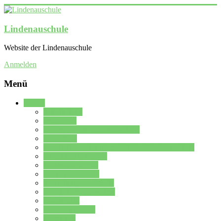
Lindenauschule
Website der Lindenauschule
Anmelden
Menü
Schule
Schulleitung
Sekretariat
Kollegium der Lindenauschule
Kürzelliste
Das Differenzierungsmodell der Lindenauschule
Jahrgangsstufe 5 – 6
Mittelstufe 7 – 10
Oberstufe 11 – 13
Vorstellung der Schule
Zweite Fremdsprachen
Einsatzplan
Einsatzplan Krz.
Formulare