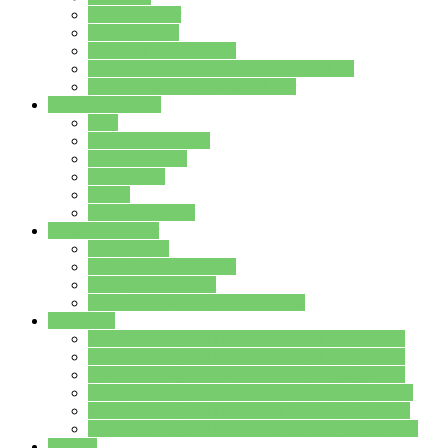
Streitschlichter
Umweltschule
Schule ohne Rassismus
Die PUSCH – Klasse der Lindenauschule
Die Schulseelsorge stellt sich vor
Weitere Angebote
AGs
Ganztagsbetreuung
Schulbibliothek
Infozentrum
Mensa
Mensaspeiseplan
Partner&Förderer
Förderverein
Jugendwerkstatt Hanau
Forum Schulqualität
SCHULEWIRTSCHAFT Hessen
WP-Kurse
Wahlpflichtangebot (WP I) für die Jahrgangstufe 7
Wahlpflichtangebot (WP I) für die Jahrgangstufe 8
Wahlpflichtangebot (WP I) für die Jahrgangstufe 9
Wahlpflichtangebot (WP I) für die Jahrgangstufe 10
Wahlpflichtangebot (WP II) für die Jahrgangstufe 9
Wahlpflichtangebot (WP II) für die Jahrgangstufe 10
Dateien