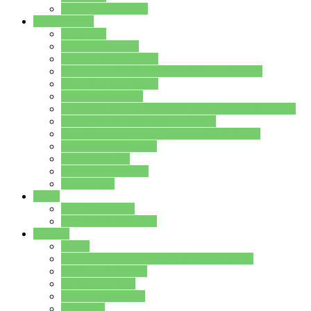
Stundenplan Lehrer
Schüler/innen
Formulare
Schülervertretung
Verbindungslehrkräfte
FAQs zum iPad für Schülerinnen und Schüler
MS Office und Teams
Berufsorientierung
Girls-Day und und Boys-Day (Neue Wege für Jungs)
Berufswegeplanung der Jgst. 8 & 9
Berufsberatung in der Lindenauschule Hanau
Schulsozialpädagogik
Vertretungsplan
Klassenstundenplan
Klausurplan
Eltern
Schulelternbeirat
Schulsozialpädagogik
Projekte
MINT
Verkehrslotsendienst an der Lindenauschule
Denk…mal-Projekt
Sauberkeitspaten
Schulhofgestaltung
Spielebox