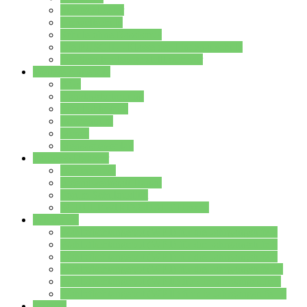
Streitschlichter
Umweltschule
Schule ohne Rassismus
Die PUSCH – Klasse der Lindenauschule
Die Schulseelsorge stellt sich vor
Weitere Angebote
AGs
Ganztagsbetreuung
Schulbibliothek
Infozentrum
Mensa
Mensaspeiseplan
Partner&Förderer
Förderverein
Jugendwerkstatt Hanau
Forum Schulqualität
SCHULEWIRTSCHAFT Hessen
WP-Kurse
Wahlpflichtangebot (WP I) für die Jahrgangstufe 7
Wahlpflichtangebot (WP I) für die Jahrgangstufe 8
Wahlpflichtangebot (WP I) für die Jahrgangstufe 9
Wahlpflichtangebot (WP I) für die Jahrgangstufe 10
Wahlpflichtangebot (WP II) für die Jahrgangstufe 9
Wahlpflichtangebot (WP II) für die Jahrgangstufe 10
Dateien