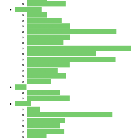
Stundenplan Lehrer
Schüler/innen
Formulare
Schülervertretung
Verbindungslehrkräfte
FAQs zum iPad für Schülerinnen und Schüler
MS Office und Teams
Berufsorientierung
Girls-Day und und Boys-Day (Neue Wege für Jungs)
Berufswegeplanung der Jgst. 8 & 9
Berufsberatung in der Lindenauschule Hanau
Schulsozialpädagogik
Vertretungsplan
Klassenstundenplan
Klausurplan
Eltern
Schulelternbeirat
Schulsozialpädagogik
Projekte
MINT
Verkehrslotsendienst an der Lindenauschule
Denk…mal-Projekt
Sauberkeitspaten
Schulhofgestaltung
Spielebox