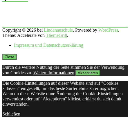
Copyright © 2026 bei
Lindenauschule
. Powered by
WordPress
.
Theme: Accelerate von
ThemeGrill
.
Impressum und Datenschutzerklärung
Close
Durch die weitere Nutzung der Seite stimmen Sie der Verwendung
von Cookies zu.
Weitere Informationen
Akzeptieren
Die Cookie-Einstellungen auf dieser Website sind auf "Cookies
zulassen" eingestellt, um das beste Surferlebnis zu ermöglichen.
Wenn du diese Website ohne Änderung der Cookie-Einstellungen
verwendest oder auf "Akzeptieren" klickst, erklärst du sich damit
einverstanden.
Schließen