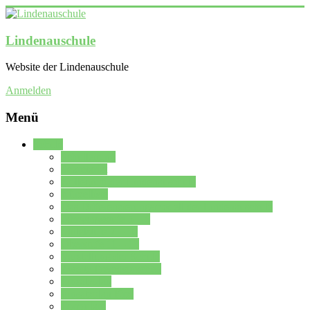
Lindenauschule
Website der Lindenauschule
Anmelden
Menü
Schule
Schulleitung
Sekretariat
Kollegium der Lindenauschule
Kürzelliste
Das Differenzierungsmodell der Lindenauschule
Jahrgangsstufe 5 – 6
Mittelstufe 7 – 10
Oberstufe 11 – 13
Vorstellung der Schule
Zweite Fremdsprachen
Einsatzplan
Einsatzplan Krz.
Formulare