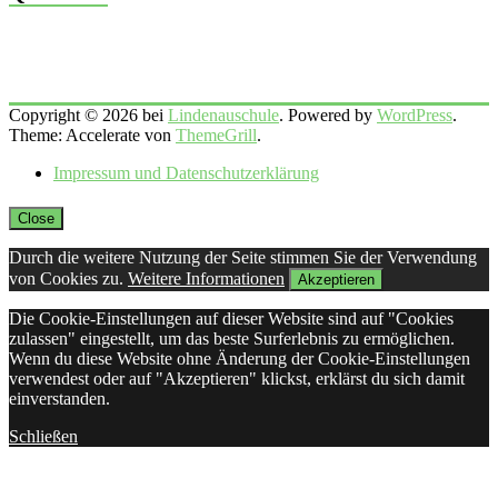
Copyright © 2026 bei
Lindenauschule
. Powered by
WordPress
.
Theme: Accelerate von
ThemeGrill
.
Impressum und Datenschutzerklärung
Close
Durch die weitere Nutzung der Seite stimmen Sie der Verwendung
von Cookies zu.
Weitere Informationen
Akzeptieren
Die Cookie-Einstellungen auf dieser Website sind auf "Cookies
zulassen" eingestellt, um das beste Surferlebnis zu ermöglichen.
Wenn du diese Website ohne Änderung der Cookie-Einstellungen
verwendest oder auf "Akzeptieren" klickst, erklärst du sich damit
einverstanden.
Schließen