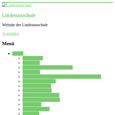
Lindenauschule
Website der Lindenauschule
Anmelden
Menü
Schule
Schulleitung
Sekretariat
Kollegium der Lindenauschule
Kürzelliste
Das Differenzierungsmodell der Lindenauschule
Jahrgangsstufe 5 – 6
Mittelstufe 7 – 10
Oberstufe 11 – 13
Vorstellung der Schule
Zweite Fremdsprachen
Einsatzplan
Einsatzplan Krz.
Formulare