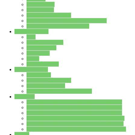
Streitschlichter
Umweltschule
Schule ohne Rassismus
Die PUSCH – Klasse der Lindenauschule
Die Schulseelsorge stellt sich vor
Weitere Angebote
AGs
Ganztagsbetreuung
Schulbibliothek
Infozentrum
Mensa
Mensaspeiseplan
Partner&Förderer
Förderverein
Jugendwerkstatt Hanau
Forum Schulqualität
SCHULEWIRTSCHAFT Hessen
WP-Kurse
Wahlpflichtangebot (WP I) für die Jahrgangstufe 7
Wahlpflichtangebot (WP I) für die Jahrgangstufe 8
Wahlpflichtangebot (WP I) für die Jahrgangstufe 9
Wahlpflichtangebot (WP I) für die Jahrgangstufe 10
Wahlpflichtangebot (WP II) für die Jahrgangstufe 9
Wahlpflichtangebot (WP II) für die Jahrgangstufe 10
Dateien