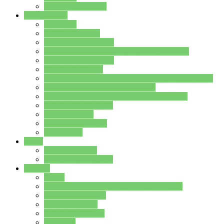
Stundenplan Lehrer
Schüler/innen
Formulare
Schülervertretung
Verbindungslehrkräfte
FAQs zum iPad für Schülerinnen und Schüler
MS Office und Teams
Berufsorientierung
Girls-Day und und Boys-Day (Neue Wege für Jungs)
Berufswegeplanung der Jgst. 8 & 9
Berufsberatung in der Lindenauschule Hanau
Schulsozialpädagogik
Vertretungsplan
Klassenstundenplan
Klausurplan
Eltern
Schulelternbeirat
Schulsozialpädagogik
Projekte
MINT
Verkehrslotsendienst an der Lindenauschule
Denk…mal-Projekt
Sauberkeitspaten
Schulhofgestaltung
Spielebox