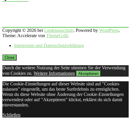
Copyright © 2026 bei
Lindenauschule
. Powered by
WordPress
.
Theme: Accelerate von
ThemeGrill
.
Impressum und Datenschutzerklärung
Close
Durch die weitere Nutzung der Seite stimmen Sie der Verwendung
von Cookies zu.
Weitere Informationen
Akzeptieren
Die Cookie-Einstellungen auf dieser Website sind auf "Cookies
zulassen" eingestellt, um das beste Surferlebnis zu ermöglichen.
Wenn du diese Website ohne Änderung der Cookie-Einstellungen
verwendest oder auf "Akzeptieren" klickst, erklärst du sich damit
einverstanden.
Schließen