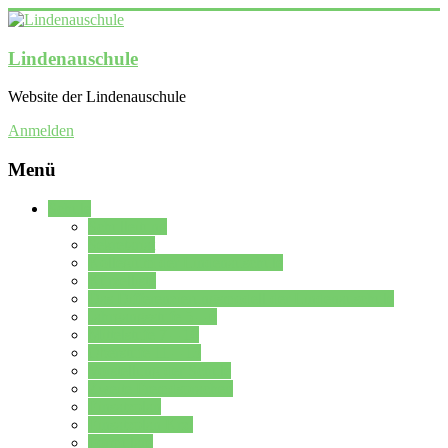
Lindenauschule
Website der Lindenauschule
Anmelden
Menü
Schule
Schulleitung
Sekretariat
Kollegium der Lindenauschule
Kürzelliste
Das Differenzierungsmodell der Lindenauschule
Jahrgangsstufe 5 – 6
Mittelstufe 7 – 10
Oberstufe 11 – 13
Vorstellung der Schule
Zweite Fremdsprachen
Einsatzplan
Einsatzplan Krz.
Formulare