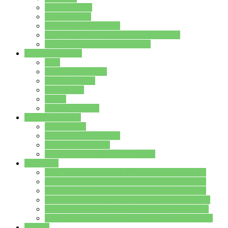
Streitschlichter
Umweltschule
Schule ohne Rassismus
Die PUSCH – Klasse der Lindenauschule
Die Schulseelsorge stellt sich vor
Weitere Angebote
AGs
Ganztagsbetreuung
Schulbibliothek
Infozentrum
Mensa
Mensaspeiseplan
Partner&Förderer
Förderverein
Jugendwerkstatt Hanau
Forum Schulqualität
SCHULEWIRTSCHAFT Hessen
WP-Kurse
Wahlpflichtangebot (WP I) für die Jahrgangstufe 7
Wahlpflichtangebot (WP I) für die Jahrgangstufe 8
Wahlpflichtangebot (WP I) für die Jahrgangstufe 9
Wahlpflichtangebot (WP I) für die Jahrgangstufe 10
Wahlpflichtangebot (WP II) für die Jahrgangstufe 9
Wahlpflichtangebot (WP II) für die Jahrgangstufe 10
Dateien