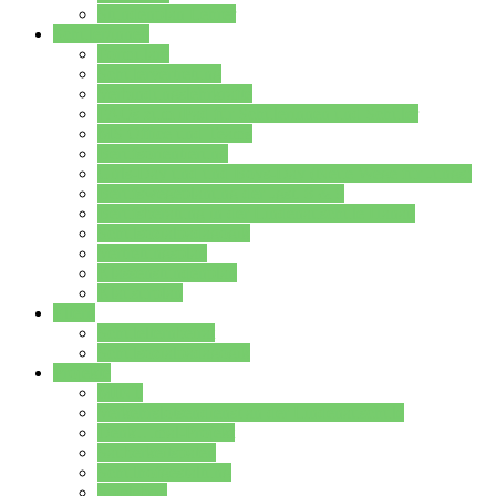
Stundenplan Lehrer
Schüler/innen
Formulare
Schülervertretung
Verbindungslehrkräfte
FAQs zum iPad für Schülerinnen und Schüler
MS Office und Teams
Berufsorientierung
Girls-Day und und Boys-Day (Neue Wege für Jungs)
Berufswegeplanung der Jgst. 8 & 9
Berufsberatung in der Lindenauschule Hanau
Schulsozialpädagogik
Vertretungsplan
Klassenstundenplan
Klausurplan
Eltern
Schulelternbeirat
Schulsozialpädagogik
Projekte
MINT
Verkehrslotsendienst an der Lindenauschule
Denk…mal-Projekt
Sauberkeitspaten
Schulhofgestaltung
Spielebox