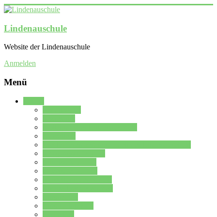
Lindenauschule
Website der Lindenauschule
Anmelden
Menü
Schule
Schulleitung
Sekretariat
Kollegium der Lindenauschule
Kürzelliste
Das Differenzierungsmodell der Lindenauschule
Jahrgangsstufe 5 – 6
Mittelstufe 7 – 10
Oberstufe 11 – 13
Vorstellung der Schule
Zweite Fremdsprachen
Einsatzplan
Einsatzplan Krz.
Formulare