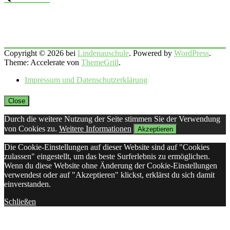
Copyright © 2026 bei
Lindenauschule
. Powered by
WordPress
.
Theme: Accelerate von
ThemeGrill
.
Impressum und Datenschutzerklärung
Close
Durch die weitere Nutzung der Seite stimmen Sie der Verwendung
von Cookies zu.
Weitere Informationen
Akzeptieren
Die Cookie-Einstellungen auf dieser Website sind auf "Cookies
zulassen" eingestellt, um das beste Surferlebnis zu ermöglichen.
Wenn du diese Website ohne Änderung der Cookie-Einstellungen
verwendest oder auf "Akzeptieren" klickst, erklärst du sich damit
einverstanden.
Schließen