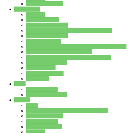
Stundenplan Lehrer
Schüler/innen
Formulare
Schülervertretung
Verbindungslehrkräfte
FAQs zum iPad für Schülerinnen und Schüler
MS Office und Teams
Berufsorientierung
Girls-Day und und Boys-Day (Neue Wege für Jungs)
Berufswegeplanung der Jgst. 8 & 9
Berufsberatung in der Lindenauschule Hanau
Schulsozialpädagogik
Vertretungsplan
Klassenstundenplan
Klausurplan
Eltern
Schulelternbeirat
Schulsozialpädagogik
Projekte
MINT
Verkehrslotsendienst an der Lindenauschule
Denk…mal-Projekt
Sauberkeitspaten
Schulhofgestaltung
Spielebox