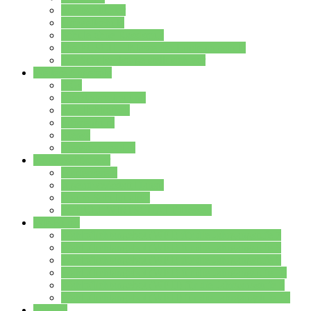
Streitschlichter
Umweltschule
Schule ohne Rassismus
Die PUSCH – Klasse der Lindenauschule
Die Schulseelsorge stellt sich vor
Weitere Angebote
AGs
Ganztagsbetreuung
Schulbibliothek
Infozentrum
Mensa
Mensaspeiseplan
Partner&Förderer
Förderverein
Jugendwerkstatt Hanau
Forum Schulqualität
SCHULEWIRTSCHAFT Hessen
WP-Kurse
Wahlpflichtangebot (WP I) für die Jahrgangstufe 7
Wahlpflichtangebot (WP I) für die Jahrgangstufe 8
Wahlpflichtangebot (WP I) für die Jahrgangstufe 9
Wahlpflichtangebot (WP I) für die Jahrgangstufe 10
Wahlpflichtangebot (WP II) für die Jahrgangstufe 9
Wahlpflichtangebot (WP II) für die Jahrgangstufe 10
Dateien