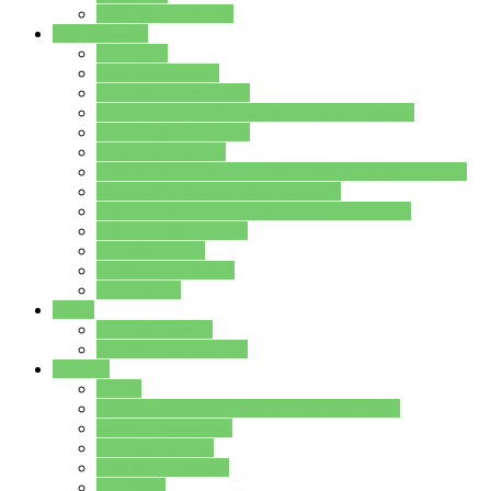
Stundenplan Lehrer
Schüler/innen
Formulare
Schülervertretung
Verbindungslehrkräfte
FAQs zum iPad für Schülerinnen und Schüler
MS Office und Teams
Berufsorientierung
Girls-Day und und Boys-Day (Neue Wege für Jungs)
Berufswegeplanung der Jgst. 8 & 9
Berufsberatung in der Lindenauschule Hanau
Schulsozialpädagogik
Vertretungsplan
Klassenstundenplan
Klausurplan
Eltern
Schulelternbeirat
Schulsozialpädagogik
Projekte
MINT
Verkehrslotsendienst an der Lindenauschule
Denk…mal-Projekt
Sauberkeitspaten
Schulhofgestaltung
Spielebox