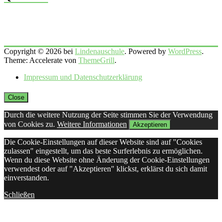
Copyright © 2026 bei
Lindenauschule
. Powered by
WordPress
.
Theme: Accelerate von
ThemeGrill
.
Impressum und Datenschutzerklärung
Close
Durch die weitere Nutzung der Seite stimmen Sie der Verwendung
von Cookies zu.
Weitere Informationen
Akzeptieren
Die Cookie-Einstellungen auf dieser Website sind auf "Cookies
zulassen" eingestellt, um das beste Surferlebnis zu ermöglichen.
Wenn du diese Website ohne Änderung der Cookie-Einstellungen
verwendest oder auf "Akzeptieren" klickst, erklärst du sich damit
einverstanden.
Schließen