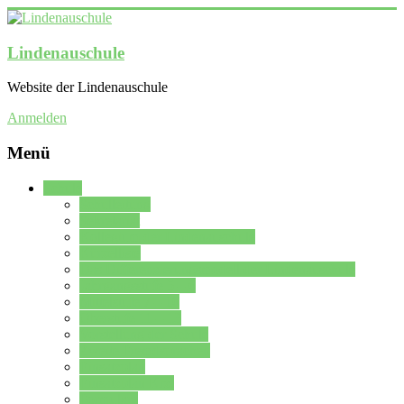
Lindenauschule
Website der Lindenauschule
Anmelden
Menü
Schule
Schulleitung
Sekretariat
Kollegium der Lindenauschule
Kürzelliste
Das Differenzierungsmodell der Lindenauschule
Jahrgangsstufe 5 – 6
Mittelstufe 7 – 10
Oberstufe 11 – 13
Vorstellung der Schule
Zweite Fremdsprachen
Einsatzplan
Einsatzplan Krz.
Formulare