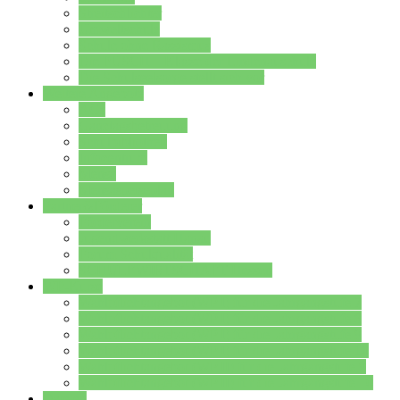
Streitschlichter
Umweltschule
Schule ohne Rassismus
Die PUSCH – Klasse der Lindenauschule
Die Schulseelsorge stellt sich vor
Weitere Angebote
AGs
Ganztagsbetreuung
Schulbibliothek
Infozentrum
Mensa
Mensaspeiseplan
Partner&Förderer
Förderverein
Jugendwerkstatt Hanau
Forum Schulqualität
SCHULEWIRTSCHAFT Hessen
WP-Kurse
Wahlpflichtangebot (WP I) für die Jahrgangstufe 7
Wahlpflichtangebot (WP I) für die Jahrgangstufe 8
Wahlpflichtangebot (WP I) für die Jahrgangstufe 9
Wahlpflichtangebot (WP I) für die Jahrgangstufe 10
Wahlpflichtangebot (WP II) für die Jahrgangstufe 9
Wahlpflichtangebot (WP II) für die Jahrgangstufe 10
Dateien