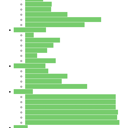
Streitschlichter
Umweltschule
Schule ohne Rassismus
Die PUSCH – Klasse der Lindenauschule
Die Schulseelsorge stellt sich vor
Weitere Angebote
AGs
Ganztagsbetreuung
Schulbibliothek
Infozentrum
Mensa
Mensaspeiseplan
Partner&Förderer
Förderverein
Jugendwerkstatt Hanau
Forum Schulqualität
SCHULEWIRTSCHAFT Hessen
WP-Kurse
Wahlpflichtangebot (WP I) für die Jahrgangstufe 7
Wahlpflichtangebot (WP I) für die Jahrgangstufe 8
Wahlpflichtangebot (WP I) für die Jahrgangstufe 9
Wahlpflichtangebot (WP I) für die Jahrgangstufe 10
Wahlpflichtangebot (WP II) für die Jahrgangstufe 9
Wahlpflichtangebot (WP II) für die Jahrgangstufe 10
Dateien