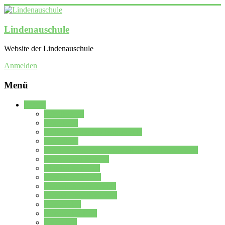
Lindenauschule
Website der Lindenauschule
Anmelden
Menü
Schule
Schulleitung
Sekretariat
Kollegium der Lindenauschule
Kürzelliste
Das Differenzierungsmodell der Lindenauschule
Jahrgangsstufe 5 – 6
Mittelstufe 7 – 10
Oberstufe 11 – 13
Vorstellung der Schule
Zweite Fremdsprachen
Einsatzplan
Einsatzplan Krz.
Formulare