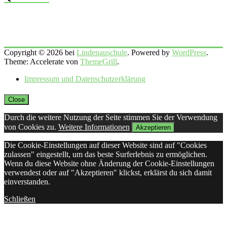
Copyright © 2026 bei
Lindenauschule
. Powered by
WordPress
.
Theme: Accelerate von
ThemeGrill
.
Impressum und Datenschutzerklärung
Close
Durch die weitere Nutzung der Seite stimmen Sie der Verwendung
von Cookies zu.
Weitere Informationen
Akzeptieren
Die Cookie-Einstellungen auf dieser Website sind auf "Cookies
zulassen" eingestellt, um das beste Surferlebnis zu ermöglichen.
Wenn du diese Website ohne Änderung der Cookie-Einstellungen
verwendest oder auf "Akzeptieren" klickst, erklärst du sich damit
einverstanden.
Schließen