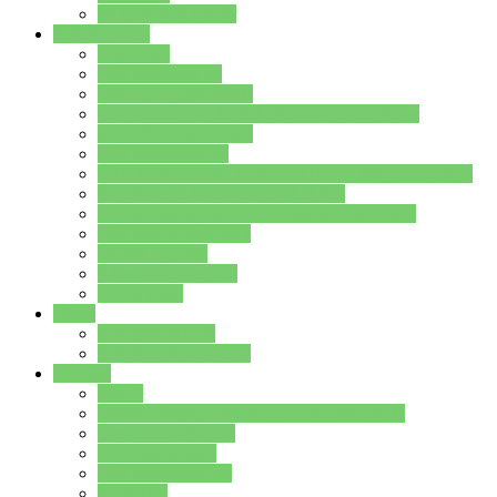
Stundenplan Lehrer
Schüler/innen
Formulare
Schülervertretung
Verbindungslehrkräfte
FAQs zum iPad für Schülerinnen und Schüler
MS Office und Teams
Berufsorientierung
Girls-Day und und Boys-Day (Neue Wege für Jungs)
Berufswegeplanung der Jgst. 8 & 9
Berufsberatung in der Lindenauschule Hanau
Schulsozialpädagogik
Vertretungsplan
Klassenstundenplan
Klausurplan
Eltern
Schulelternbeirat
Schulsozialpädagogik
Projekte
MINT
Verkehrslotsendienst an der Lindenauschule
Denk…mal-Projekt
Sauberkeitspaten
Schulhofgestaltung
Spielebox