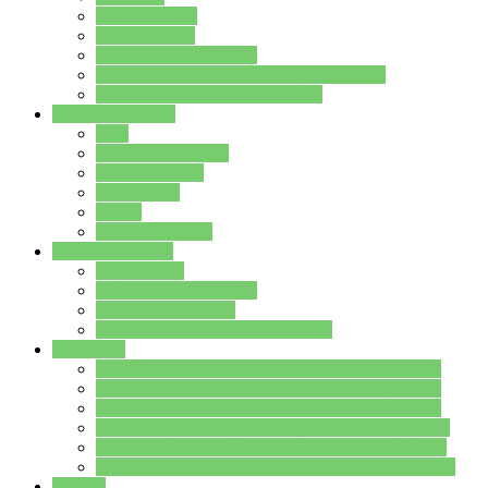
Streitschlichter
Umweltschule
Schule ohne Rassismus
Die PUSCH – Klasse der Lindenauschule
Die Schulseelsorge stellt sich vor
Weitere Angebote
AGs
Ganztagsbetreuung
Schulbibliothek
Infozentrum
Mensa
Mensaspeiseplan
Partner&Förderer
Förderverein
Jugendwerkstatt Hanau
Forum Schulqualität
SCHULEWIRTSCHAFT Hessen
WP-Kurse
Wahlpflichtangebot (WP I) für die Jahrgangstufe 7
Wahlpflichtangebot (WP I) für die Jahrgangstufe 8
Wahlpflichtangebot (WP I) für die Jahrgangstufe 9
Wahlpflichtangebot (WP I) für die Jahrgangstufe 10
Wahlpflichtangebot (WP II) für die Jahrgangstufe 9
Wahlpflichtangebot (WP II) für die Jahrgangstufe 10
Dateien