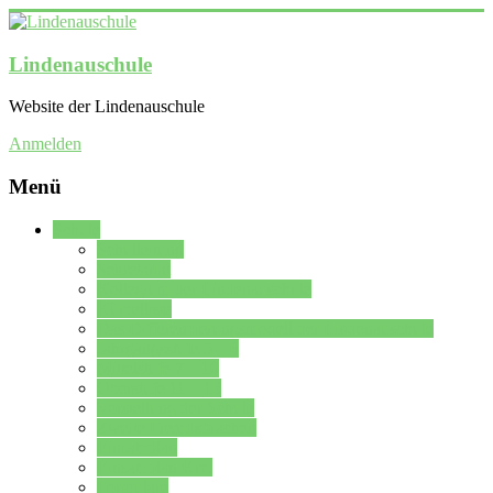
Lindenauschule
Website der Lindenauschule
Anmelden
Menü
Schule
Schulleitung
Sekretariat
Kollegium der Lindenauschule
Kürzelliste
Das Differenzierungsmodell der Lindenauschule
Jahrgangsstufe 5 – 6
Mittelstufe 7 – 10
Oberstufe 11 – 13
Vorstellung der Schule
Zweite Fremdsprachen
Einsatzplan
Einsatzplan Krz.
Formulare