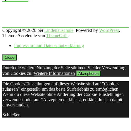
Copyright © 2026 bei
Lindenauschule
. Powered by
WordPress
.
Theme: Accelerate von
ThemeGrill
.
Impressum und Datenschutzerklärung
Close
Durch die weitere Nutzung der Seite stimmen Sie der Verwendung
von Cookies zu.
Weitere Informationen
Akzeptieren
Die Cookie-Einstellungen auf dieser Website sind auf "Cookies
zulassen" eingestellt, um das beste Surferlebnis zu ermöglichen.
Wenn du diese Website ohne Änderung der Cookie-Einstellungen
verwendest oder auf "Akzeptieren" klickst, erklärst du sich damit
einverstanden.
Schließen