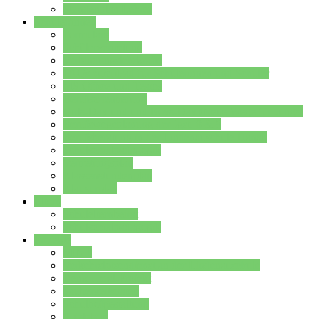
Stundenplan Lehrer
Schüler/innen
Formulare
Schülervertretung
Verbindungslehrkräfte
FAQs zum iPad für Schülerinnen und Schüler
MS Office und Teams
Berufsorientierung
Girls-Day und und Boys-Day (Neue Wege für Jungs)
Berufswegeplanung der Jgst. 8 & 9
Berufsberatung in der Lindenauschule Hanau
Schulsozialpädagogik
Vertretungsplan
Klassenstundenplan
Klausurplan
Eltern
Schulelternbeirat
Schulsozialpädagogik
Projekte
MINT
Verkehrslotsendienst an der Lindenauschule
Denk…mal-Projekt
Sauberkeitspaten
Schulhofgestaltung
Spielebox