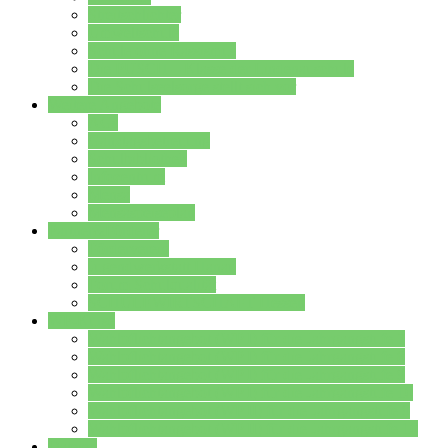
Streitschlichter
Umweltschule
Schule ohne Rassismus
Die PUSCH – Klasse der Lindenauschule
Die Schulseelsorge stellt sich vor
Weitere Angebote
AGs
Ganztagsbetreuung
Schulbibliothek
Infozentrum
Mensa
Mensaspeiseplan
Partner&Förderer
Förderverein
Jugendwerkstatt Hanau
Forum Schulqualität
SCHULEWIRTSCHAFT Hessen
WP-Kurse
Wahlpflichtangebot (WP I) für die Jahrgangstufe 7
Wahlpflichtangebot (WP I) für die Jahrgangstufe 8
Wahlpflichtangebot (WP I) für die Jahrgangstufe 9
Wahlpflichtangebot (WP I) für die Jahrgangstufe 10
Wahlpflichtangebot (WP II) für die Jahrgangstufe 9
Wahlpflichtangebot (WP II) für die Jahrgangstufe 10
Dateien