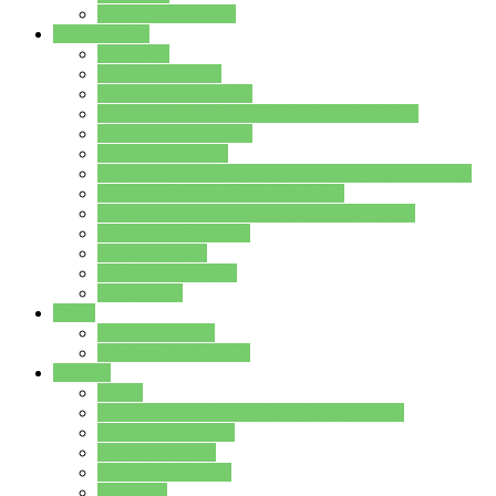
Stundenplan Lehrer
Schüler/innen
Formulare
Schülervertretung
Verbindungslehrkräfte
FAQs zum iPad für Schülerinnen und Schüler
MS Office und Teams
Berufsorientierung
Girls-Day und und Boys-Day (Neue Wege für Jungs)
Berufswegeplanung der Jgst. 8 & 9
Berufsberatung in der Lindenauschule Hanau
Schulsozialpädagogik
Vertretungsplan
Klassenstundenplan
Klausurplan
Eltern
Schulelternbeirat
Schulsozialpädagogik
Projekte
MINT
Verkehrslotsendienst an der Lindenauschule
Denk…mal-Projekt
Sauberkeitspaten
Schulhofgestaltung
Spielebox