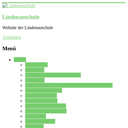
Lindenauschule
Website der Lindenauschule
Anmelden
Menü
Schule
Schulleitung
Sekretariat
Kollegium der Lindenauschule
Kürzelliste
Das Differenzierungsmodell der Lindenauschule
Jahrgangsstufe 5 – 6
Mittelstufe 7 – 10
Oberstufe 11 – 13
Vorstellung der Schule
Zweite Fremdsprachen
Einsatzplan
Einsatzplan Krz.
Formulare