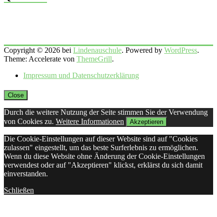
Copyright © 2026 bei
Lindenauschule
. Powered by
WordPress
.
Theme: Accelerate von
ThemeGrill
.
Impressum und Datenschutzerklärung
Close
Durch die weitere Nutzung der Seite stimmen Sie der Verwendung
von Cookies zu.
Weitere Informationen
Akzeptieren
Die Cookie-Einstellungen auf dieser Website sind auf "Cookies
zulassen" eingestellt, um das beste Surferlebnis zu ermöglichen.
Wenn du diese Website ohne Änderung der Cookie-Einstellungen
verwendest oder auf "Akzeptieren" klickst, erklärst du sich damit
einverstanden.
Schließen