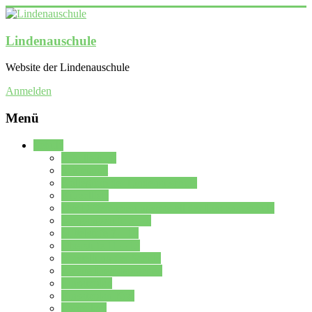
Lindenauschule
Website der Lindenauschule
Anmelden
Menü
Schule
Schulleitung
Sekretariat
Kollegium der Lindenauschule
Kürzelliste
Das Differenzierungsmodell der Lindenauschule
Jahrgangsstufe 5 – 6
Mittelstufe 7 – 10
Oberstufe 11 – 13
Vorstellung der Schule
Zweite Fremdsprachen
Einsatzplan
Einsatzplan Krz.
Formulare