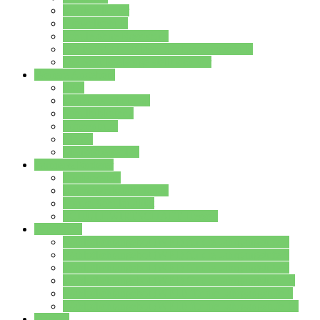
Streitschlichter
Umweltschule
Schule ohne Rassismus
Die PUSCH – Klasse der Lindenauschule
Die Schulseelsorge stellt sich vor
Weitere Angebote
AGs
Ganztagsbetreuung
Schulbibliothek
Infozentrum
Mensa
Mensaspeiseplan
Partner&Förderer
Förderverein
Jugendwerkstatt Hanau
Forum Schulqualität
SCHULEWIRTSCHAFT Hessen
WP-Kurse
Wahlpflichtangebot (WP I) für die Jahrgangstufe 7
Wahlpflichtangebot (WP I) für die Jahrgangstufe 8
Wahlpflichtangebot (WP I) für die Jahrgangstufe 9
Wahlpflichtangebot (WP I) für die Jahrgangstufe 10
Wahlpflichtangebot (WP II) für die Jahrgangstufe 9
Wahlpflichtangebot (WP II) für die Jahrgangstufe 10
Dateien