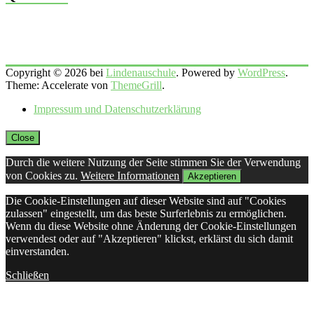
Copyright © 2026 bei
Lindenauschule
. Powered by
WordPress
.
Theme: Accelerate von
ThemeGrill
.
Impressum und Datenschutzerklärung
Close
Durch die weitere Nutzung der Seite stimmen Sie der Verwendung
von Cookies zu.
Weitere Informationen
Akzeptieren
Die Cookie-Einstellungen auf dieser Website sind auf "Cookies
zulassen" eingestellt, um das beste Surferlebnis zu ermöglichen.
Wenn du diese Website ohne Änderung der Cookie-Einstellungen
verwendest oder auf "Akzeptieren" klickst, erklärst du sich damit
einverstanden.
Schließen