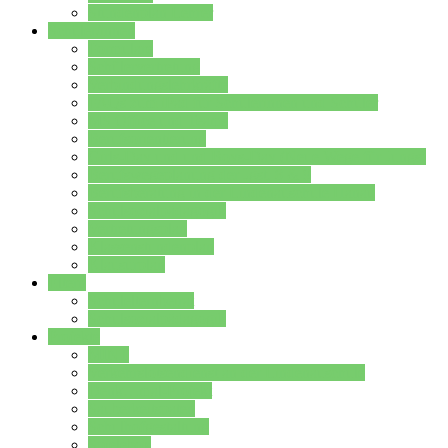
Stundenplan Lehrer
Schüler/innen
Formulare
Schülervertretung
Verbindungslehrkräfte
FAQs zum iPad für Schülerinnen und Schüler
MS Office und Teams
Berufsorientierung
Girls-Day und und Boys-Day (Neue Wege für Jungs)
Berufswegeplanung der Jgst. 8 & 9
Berufsberatung in der Lindenauschule Hanau
Schulsozialpädagogik
Vertretungsplan
Klassenstundenplan
Klausurplan
Eltern
Schulelternbeirat
Schulsozialpädagogik
Projekte
MINT
Verkehrslotsendienst an der Lindenauschule
Denk…mal-Projekt
Sauberkeitspaten
Schulhofgestaltung
Spielebox