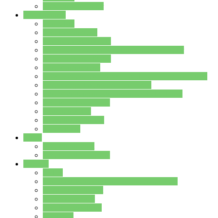
Stundenplan Lehrer
Schüler/innen
Formulare
Schülervertretung
Verbindungslehrkräfte
FAQs zum iPad für Schülerinnen und Schüler
MS Office und Teams
Berufsorientierung
Girls-Day und und Boys-Day (Neue Wege für Jungs)
Berufswegeplanung der Jgst. 8 & 9
Berufsberatung in der Lindenauschule Hanau
Schulsozialpädagogik
Vertretungsplan
Klassenstundenplan
Klausurplan
Eltern
Schulelternbeirat
Schulsozialpädagogik
Projekte
MINT
Verkehrslotsendienst an der Lindenauschule
Denk…mal-Projekt
Sauberkeitspaten
Schulhofgestaltung
Spielebox