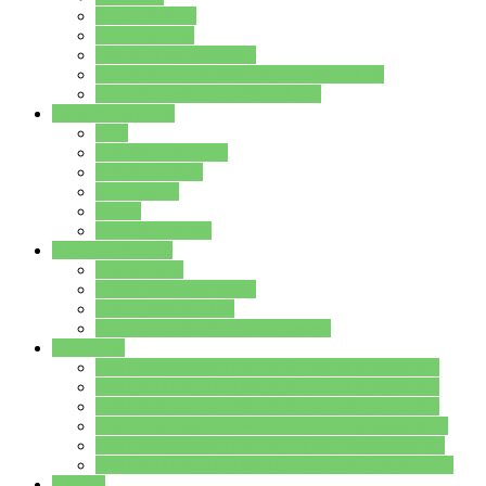
Streitschlichter
Umweltschule
Schule ohne Rassismus
Die PUSCH – Klasse der Lindenauschule
Die Schulseelsorge stellt sich vor
Weitere Angebote
AGs
Ganztagsbetreuung
Schulbibliothek
Infozentrum
Mensa
Mensaspeiseplan
Partner&Förderer
Förderverein
Jugendwerkstatt Hanau
Forum Schulqualität
SCHULEWIRTSCHAFT Hessen
WP-Kurse
Wahlpflichtangebot (WP I) für die Jahrgangstufe 7
Wahlpflichtangebot (WP I) für die Jahrgangstufe 8
Wahlpflichtangebot (WP I) für die Jahrgangstufe 9
Wahlpflichtangebot (WP I) für die Jahrgangstufe 10
Wahlpflichtangebot (WP II) für die Jahrgangstufe 9
Wahlpflichtangebot (WP II) für die Jahrgangstufe 10
Dateien