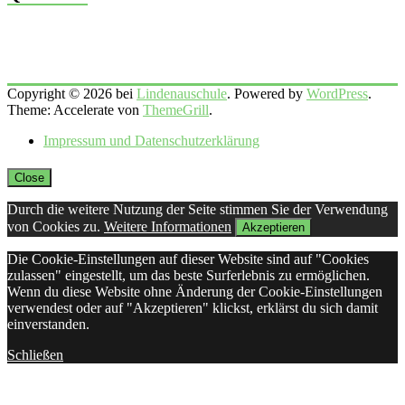
Copyright © 2026 bei
Lindenauschule
. Powered by
WordPress
.
Theme: Accelerate von
ThemeGrill
.
Impressum und Datenschutzerklärung
Close
Durch die weitere Nutzung der Seite stimmen Sie der Verwendung
von Cookies zu.
Weitere Informationen
Akzeptieren
Die Cookie-Einstellungen auf dieser Website sind auf "Cookies
zulassen" eingestellt, um das beste Surferlebnis zu ermöglichen.
Wenn du diese Website ohne Änderung der Cookie-Einstellungen
verwendest oder auf "Akzeptieren" klickst, erklärst du sich damit
einverstanden.
Schließen