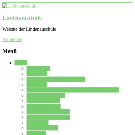
Lindenauschule
Website der Lindenauschule
Anmelden
Menü
Schule
Schulleitung
Sekretariat
Kollegium der Lindenauschule
Kürzelliste
Das Differenzierungsmodell der Lindenauschule
Jahrgangsstufe 5 – 6
Mittelstufe 7 – 10
Oberstufe 11 – 13
Vorstellung der Schule
Zweite Fremdsprachen
Einsatzplan
Einsatzplan Krz.
Formulare