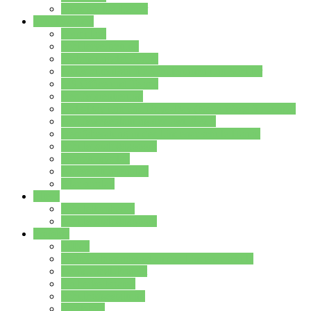
Stundenplan Lehrer
Schüler/innen
Formulare
Schülervertretung
Verbindungslehrkräfte
FAQs zum iPad für Schülerinnen und Schüler
MS Office und Teams
Berufsorientierung
Girls-Day und und Boys-Day (Neue Wege für Jungs)
Berufswegeplanung der Jgst. 8 & 9
Berufsberatung in der Lindenauschule Hanau
Schulsozialpädagogik
Vertretungsplan
Klassenstundenplan
Klausurplan
Eltern
Schulelternbeirat
Schulsozialpädagogik
Projekte
MINT
Verkehrslotsendienst an der Lindenauschule
Denk…mal-Projekt
Sauberkeitspaten
Schulhofgestaltung
Spielebox