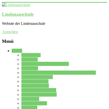
Lindenauschule
Website der Lindenauschule
Anmelden
Menü
Schule
Schulleitung
Sekretariat
Kollegium der Lindenauschule
Kürzelliste
Das Differenzierungsmodell der Lindenauschule
Jahrgangsstufe 5 – 6
Mittelstufe 7 – 10
Oberstufe 11 – 13
Vorstellung der Schule
Zweite Fremdsprachen
Einsatzplan
Einsatzplan Krz.
Formulare