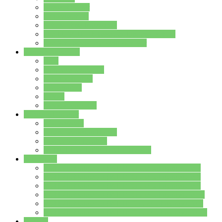
Streitschlichter
Umweltschule
Schule ohne Rassismus
Die PUSCH – Klasse der Lindenauschule
Die Schulseelsorge stellt sich vor
Weitere Angebote
AGs
Ganztagsbetreuung
Schulbibliothek
Infozentrum
Mensa
Mensaspeiseplan
Partner&Förderer
Förderverein
Jugendwerkstatt Hanau
Forum Schulqualität
SCHULEWIRTSCHAFT Hessen
WP-Kurse
Wahlpflichtangebot (WP I) für die Jahrgangstufe 7
Wahlpflichtangebot (WP I) für die Jahrgangstufe 8
Wahlpflichtangebot (WP I) für die Jahrgangstufe 9
Wahlpflichtangebot (WP I) für die Jahrgangstufe 10
Wahlpflichtangebot (WP II) für die Jahrgangstufe 9
Wahlpflichtangebot (WP II) für die Jahrgangstufe 10
Dateien