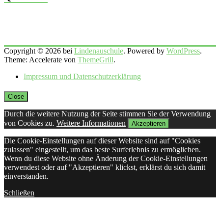
Copyright © 2026 bei
Lindenauschule
. Powered by
WordPress
.
Theme: Accelerate von
ThemeGrill
.
Impressum und Datenschutzerklärung
Close
Durch die weitere Nutzung der Seite stimmen Sie der Verwendung
von Cookies zu.
Weitere Informationen
Akzeptieren
Die Cookie-Einstellungen auf dieser Website sind auf "Cookies
zulassen" eingestellt, um das beste Surferlebnis zu ermöglichen.
Wenn du diese Website ohne Änderung der Cookie-Einstellungen
verwendest oder auf "Akzeptieren" klickst, erklärst du sich damit
einverstanden.
Schließen