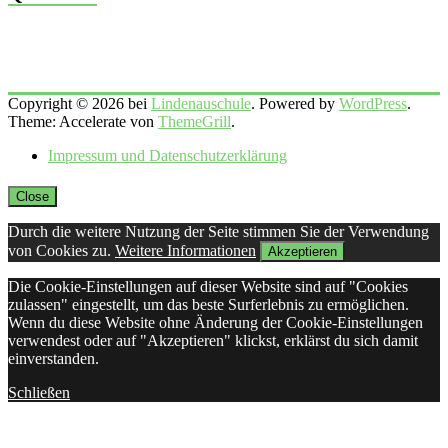
Copyright © 2026 bei
Lindenauschule
. Powered by
WordPress
.
Theme: Accelerate von
ThemeGrill
.
Impressum und Datenschutzerklärung
Close
Durch die weitere Nutzung der Seite stimmen Sie der Verwendung
von Cookies zu.
Weitere Informationen
Akzeptieren
Die Cookie-Einstellungen auf dieser Website sind auf "Cookies
zulassen" eingestellt, um das beste Surferlebnis zu ermöglichen.
Wenn du diese Website ohne Änderung der Cookie-Einstellungen
verwendest oder auf "Akzeptieren" klickst, erklärst du sich damit
einverstanden.
Schließen