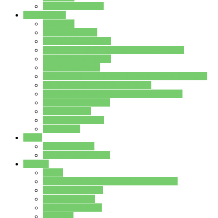
Stundenplan Lehrer
Schüler/innen
Formulare
Schülervertretung
Verbindungslehrkräfte
FAQs zum iPad für Schülerinnen und Schüler
MS Office und Teams
Berufsorientierung
Girls-Day und und Boys-Day (Neue Wege für Jungs)
Berufswegeplanung der Jgst. 8 & 9
Berufsberatung in der Lindenauschule Hanau
Schulsozialpädagogik
Vertretungsplan
Klassenstundenplan
Klausurplan
Eltern
Schulelternbeirat
Schulsozialpädagogik
Projekte
MINT
Verkehrslotsendienst an der Lindenauschule
Denk…mal-Projekt
Sauberkeitspaten
Schulhofgestaltung
Spielebox