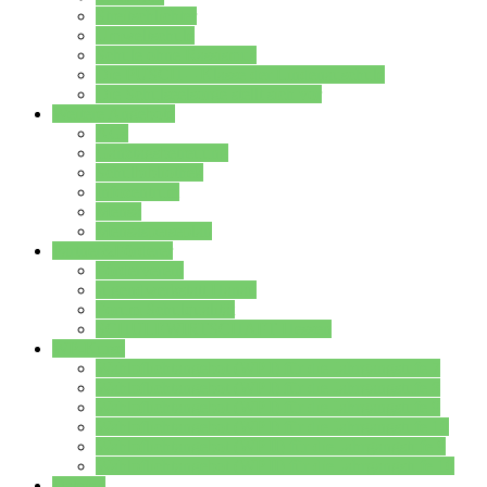
Streitschlichter
Umweltschule
Schule ohne Rassismus
Die PUSCH – Klasse der Lindenauschule
Die Schulseelsorge stellt sich vor
Weitere Angebote
AGs
Ganztagsbetreuung
Schulbibliothek
Infozentrum
Mensa
Mensaspeiseplan
Partner&Förderer
Förderverein
Jugendwerkstatt Hanau
Forum Schulqualität
SCHULEWIRTSCHAFT Hessen
WP-Kurse
Wahlpflichtangebot (WP I) für die Jahrgangstufe 7
Wahlpflichtangebot (WP I) für die Jahrgangstufe 8
Wahlpflichtangebot (WP I) für die Jahrgangstufe 9
Wahlpflichtangebot (WP I) für die Jahrgangstufe 10
Wahlpflichtangebot (WP II) für die Jahrgangstufe 9
Wahlpflichtangebot (WP II) für die Jahrgangstufe 10
Dateien