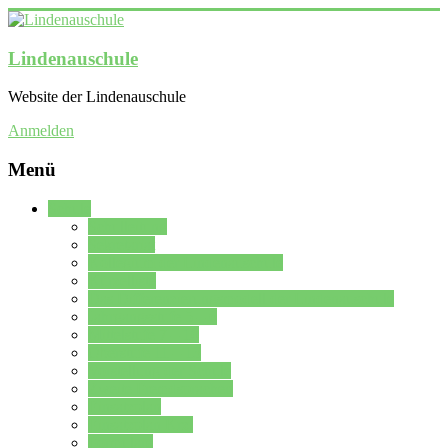
Lindenauschule
Website der Lindenauschule
Anmelden
Menü
Schule
Schulleitung
Sekretariat
Kollegium der Lindenauschule
Kürzelliste
Das Differenzierungsmodell der Lindenauschule
Jahrgangsstufe 5 – 6
Mittelstufe 7 – 10
Oberstufe 11 – 13
Vorstellung der Schule
Zweite Fremdsprachen
Einsatzplan
Einsatzplan Krz.
Formulare