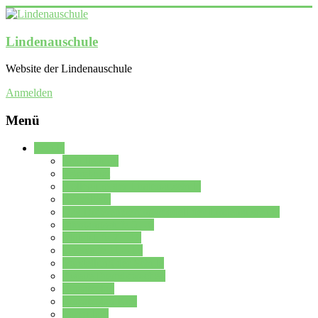
Lindenauschule
Website der Lindenauschule
Anmelden
Menü
Schule
Schulleitung
Sekretariat
Kollegium der Lindenauschule
Kürzelliste
Das Differenzierungsmodell der Lindenauschule
Jahrgangsstufe 5 – 6
Mittelstufe 7 – 10
Oberstufe 11 – 13
Vorstellung der Schule
Zweite Fremdsprachen
Einsatzplan
Einsatzplan Krz.
Formulare