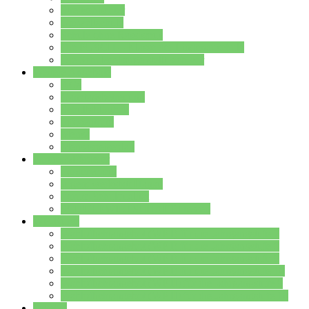
Streitschlichter
Umweltschule
Schule ohne Rassismus
Die PUSCH – Klasse der Lindenauschule
Die Schulseelsorge stellt sich vor
Weitere Angebote
AGs
Ganztagsbetreuung
Schulbibliothek
Infozentrum
Mensa
Mensaspeiseplan
Partner&Förderer
Förderverein
Jugendwerkstatt Hanau
Forum Schulqualität
SCHULEWIRTSCHAFT Hessen
WP-Kurse
Wahlpflichtangebot (WP I) für die Jahrgangstufe 7
Wahlpflichtangebot (WP I) für die Jahrgangstufe 8
Wahlpflichtangebot (WP I) für die Jahrgangstufe 9
Wahlpflichtangebot (WP I) für die Jahrgangstufe 10
Wahlpflichtangebot (WP II) für die Jahrgangstufe 9
Wahlpflichtangebot (WP II) für die Jahrgangstufe 10
Dateien