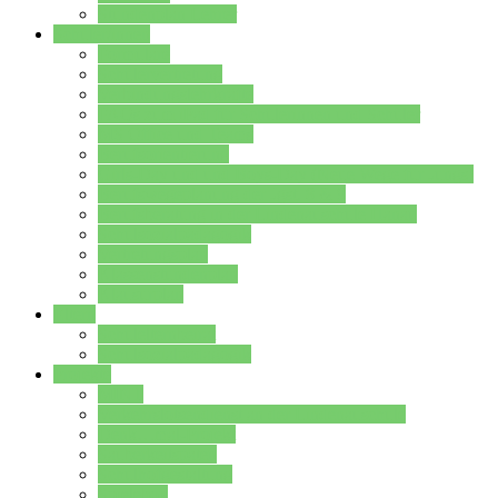
Stundenplan Lehrer
Schüler/innen
Formulare
Schülervertretung
Verbindungslehrkräfte
FAQs zum iPad für Schülerinnen und Schüler
MS Office und Teams
Berufsorientierung
Girls-Day und und Boys-Day (Neue Wege für Jungs)
Berufswegeplanung der Jgst. 8 & 9
Berufsberatung in der Lindenauschule Hanau
Schulsozialpädagogik
Vertretungsplan
Klassenstundenplan
Klausurplan
Eltern
Schulelternbeirat
Schulsozialpädagogik
Projekte
MINT
Verkehrslotsendienst an der Lindenauschule
Denk…mal-Projekt
Sauberkeitspaten
Schulhofgestaltung
Spielebox