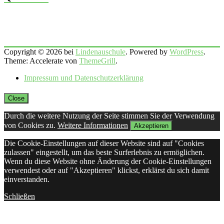
Copyright © 2026 bei
Lindenauschule
. Powered by
WordPress
.
Theme: Accelerate von
ThemeGrill
.
Impressum und Datenschutzerklärung
Close
Durch die weitere Nutzung der Seite stimmen Sie der Verwendung
von Cookies zu.
Weitere Informationen
Akzeptieren
Die Cookie-Einstellungen auf dieser Website sind auf "Cookies
zulassen" eingestellt, um das beste Surferlebnis zu ermöglichen.
Wenn du diese Website ohne Änderung der Cookie-Einstellungen
verwendest oder auf "Akzeptieren" klickst, erklärst du sich damit
einverstanden.
Schließen