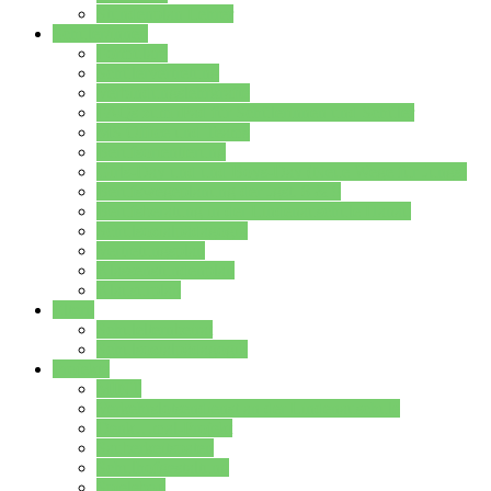
Stundenplan Lehrer
Schüler/innen
Formulare
Schülervertretung
Verbindungslehrkräfte
FAQs zum iPad für Schülerinnen und Schüler
MS Office und Teams
Berufsorientierung
Girls-Day und und Boys-Day (Neue Wege für Jungs)
Berufswegeplanung der Jgst. 8 & 9
Berufsberatung in der Lindenauschule Hanau
Schulsozialpädagogik
Vertretungsplan
Klassenstundenplan
Klausurplan
Eltern
Schulelternbeirat
Schulsozialpädagogik
Projekte
MINT
Verkehrslotsendienst an der Lindenauschule
Denk…mal-Projekt
Sauberkeitspaten
Schulhofgestaltung
Spielebox