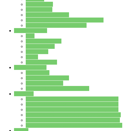
Streitschlichter
Umweltschule
Schule ohne Rassismus
Die PUSCH – Klasse der Lindenauschule
Die Schulseelsorge stellt sich vor
Weitere Angebote
AGs
Ganztagsbetreuung
Schulbibliothek
Infozentrum
Mensa
Mensaspeiseplan
Partner&Förderer
Förderverein
Jugendwerkstatt Hanau
Forum Schulqualität
SCHULEWIRTSCHAFT Hessen
WP-Kurse
Wahlpflichtangebot (WP I) für die Jahrgangstufe 7
Wahlpflichtangebot (WP I) für die Jahrgangstufe 8
Wahlpflichtangebot (WP I) für die Jahrgangstufe 9
Wahlpflichtangebot (WP I) für die Jahrgangstufe 10
Wahlpflichtangebot (WP II) für die Jahrgangstufe 9
Wahlpflichtangebot (WP II) für die Jahrgangstufe 10
Dateien