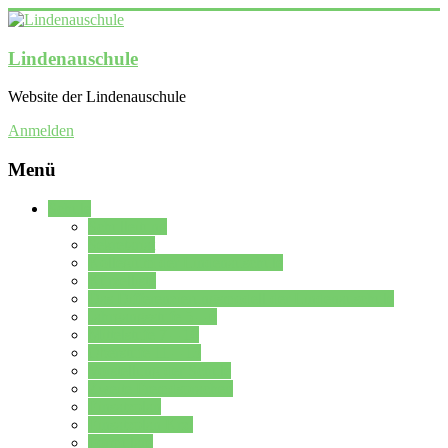
Lindenauschule
Website der Lindenauschule
Anmelden
Menü
Schule
Schulleitung
Sekretariat
Kollegium der Lindenauschule
Kürzelliste
Das Differenzierungsmodell der Lindenauschule
Jahrgangsstufe 5 – 6
Mittelstufe 7 – 10
Oberstufe 11 – 13
Vorstellung der Schule
Zweite Fremdsprachen
Einsatzplan
Einsatzplan Krz.
Formulare