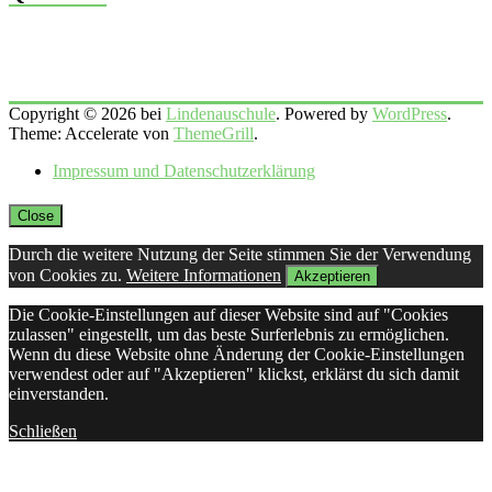
Copyright © 2026 bei
Lindenauschule
. Powered by
WordPress
.
Theme: Accelerate von
ThemeGrill
.
Impressum und Datenschutzerklärung
Close
Durch die weitere Nutzung der Seite stimmen Sie der Verwendung
von Cookies zu.
Weitere Informationen
Akzeptieren
Die Cookie-Einstellungen auf dieser Website sind auf "Cookies
zulassen" eingestellt, um das beste Surferlebnis zu ermöglichen.
Wenn du diese Website ohne Änderung der Cookie-Einstellungen
verwendest oder auf "Akzeptieren" klickst, erklärst du sich damit
einverstanden.
Schließen