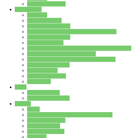
Stundenplan Lehrer
Schüler/innen
Formulare
Schülervertretung
Verbindungslehrkräfte
FAQs zum iPad für Schülerinnen und Schüler
MS Office und Teams
Berufsorientierung
Girls-Day und und Boys-Day (Neue Wege für Jungs)
Berufswegeplanung der Jgst. 8 & 9
Berufsberatung in der Lindenauschule Hanau
Schulsozialpädagogik
Vertretungsplan
Klassenstundenplan
Klausurplan
Eltern
Schulelternbeirat
Schulsozialpädagogik
Projekte
MINT
Verkehrslotsendienst an der Lindenauschule
Denk…mal-Projekt
Sauberkeitspaten
Schulhofgestaltung
Spielebox