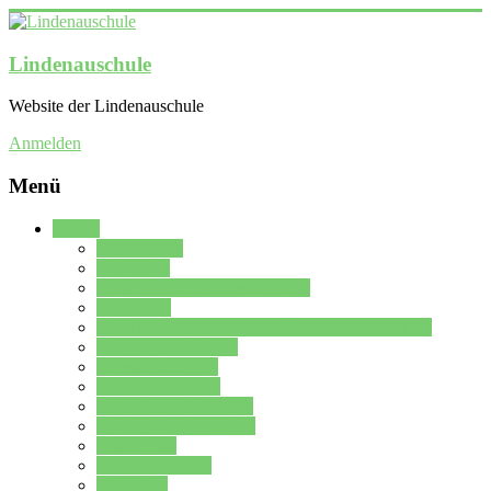
Lindenauschule
Website der Lindenauschule
Anmelden
Menü
Schule
Schulleitung
Sekretariat
Kollegium der Lindenauschule
Kürzelliste
Das Differenzierungsmodell der Lindenauschule
Jahrgangsstufe 5 – 6
Mittelstufe 7 – 10
Oberstufe 11 – 13
Vorstellung der Schule
Zweite Fremdsprachen
Einsatzplan
Einsatzplan Krz.
Formulare