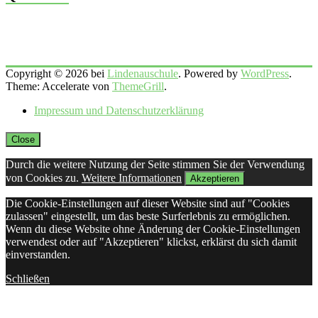
Copyright © 2026 bei
Lindenauschule
. Powered by
WordPress
.
Theme: Accelerate von
ThemeGrill
.
Impressum und Datenschutzerklärung
Close
Durch die weitere Nutzung der Seite stimmen Sie der Verwendung
von Cookies zu.
Weitere Informationen
Akzeptieren
Die Cookie-Einstellungen auf dieser Website sind auf "Cookies
zulassen" eingestellt, um das beste Surferlebnis zu ermöglichen.
Wenn du diese Website ohne Änderung der Cookie-Einstellungen
verwendest oder auf "Akzeptieren" klickst, erklärst du sich damit
einverstanden.
Schließen