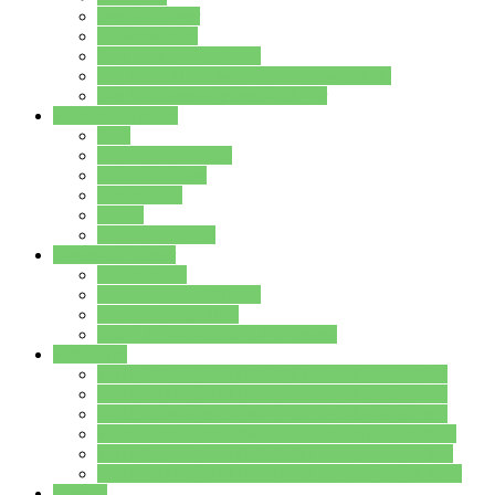
Streitschlichter
Umweltschule
Schule ohne Rassismus
Die PUSCH – Klasse der Lindenauschule
Die Schulseelsorge stellt sich vor
Weitere Angebote
AGs
Ganztagsbetreuung
Schulbibliothek
Infozentrum
Mensa
Mensaspeiseplan
Partner&Förderer
Förderverein
Jugendwerkstatt Hanau
Forum Schulqualität
SCHULEWIRTSCHAFT Hessen
WP-Kurse
Wahlpflichtangebot (WP I) für die Jahrgangstufe 7
Wahlpflichtangebot (WP I) für die Jahrgangstufe 8
Wahlpflichtangebot (WP I) für die Jahrgangstufe 9
Wahlpflichtangebot (WP I) für die Jahrgangstufe 10
Wahlpflichtangebot (WP II) für die Jahrgangstufe 9
Wahlpflichtangebot (WP II) für die Jahrgangstufe 10
Dateien