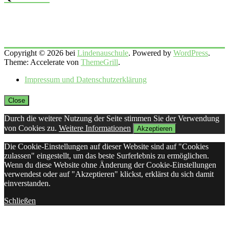
Copyright © 2026 bei
Lindenauschule
. Powered by
WordPress
.
Theme: Accelerate von
ThemeGrill
.
Impressum und Datenschutzerklärung
Close
Durch die weitere Nutzung der Seite stimmen Sie der Verwendung
von Cookies zu.
Weitere Informationen
Akzeptieren
Die Cookie-Einstellungen auf dieser Website sind auf "Cookies
zulassen" eingestellt, um das beste Surferlebnis zu ermöglichen.
Wenn du diese Website ohne Änderung der Cookie-Einstellungen
verwendest oder auf "Akzeptieren" klickst, erklärst du sich damit
einverstanden.
Schließen