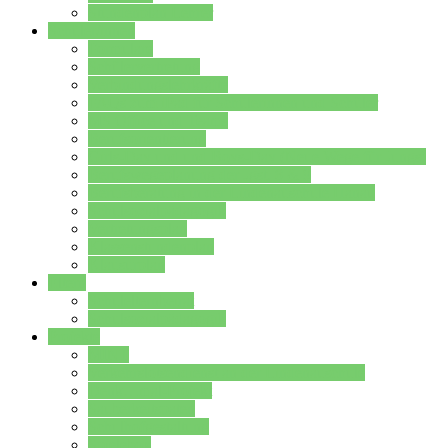
Stundenplan Lehrer
Schüler/innen
Formulare
Schülervertretung
Verbindungslehrkräfte
FAQs zum iPad für Schülerinnen und Schüler
MS Office und Teams
Berufsorientierung
Girls-Day und und Boys-Day (Neue Wege für Jungs)
Berufswegeplanung der Jgst. 8 & 9
Berufsberatung in der Lindenauschule Hanau
Schulsozialpädagogik
Vertretungsplan
Klassenstundenplan
Klausurplan
Eltern
Schulelternbeirat
Schulsozialpädagogik
Projekte
MINT
Verkehrslotsendienst an der Lindenauschule
Denk…mal-Projekt
Sauberkeitspaten
Schulhofgestaltung
Spielebox