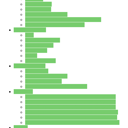
Streitschlichter
Umweltschule
Schule ohne Rassismus
Die PUSCH – Klasse der Lindenauschule
Die Schulseelsorge stellt sich vor
Weitere Angebote
AGs
Ganztagsbetreuung
Schulbibliothek
Infozentrum
Mensa
Mensaspeiseplan
Partner&Förderer
Förderverein
Jugendwerkstatt Hanau
Forum Schulqualität
SCHULEWIRTSCHAFT Hessen
WP-Kurse
Wahlpflichtangebot (WP I) für die Jahrgangstufe 7
Wahlpflichtangebot (WP I) für die Jahrgangstufe 8
Wahlpflichtangebot (WP I) für die Jahrgangstufe 9
Wahlpflichtangebot (WP I) für die Jahrgangstufe 10
Wahlpflichtangebot (WP II) für die Jahrgangstufe 9
Wahlpflichtangebot (WP II) für die Jahrgangstufe 10
Dateien