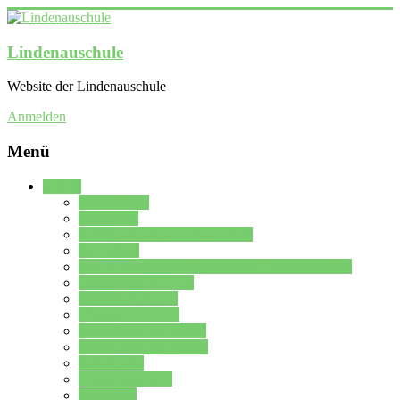
Lindenauschule
Website der Lindenauschule
Anmelden
Menü
Schule
Schulleitung
Sekretariat
Kollegium der Lindenauschule
Kürzelliste
Das Differenzierungsmodell der Lindenauschule
Jahrgangsstufe 5 – 6
Mittelstufe 7 – 10
Oberstufe 11 – 13
Vorstellung der Schule
Zweite Fremdsprachen
Einsatzplan
Einsatzplan Krz.
Formulare