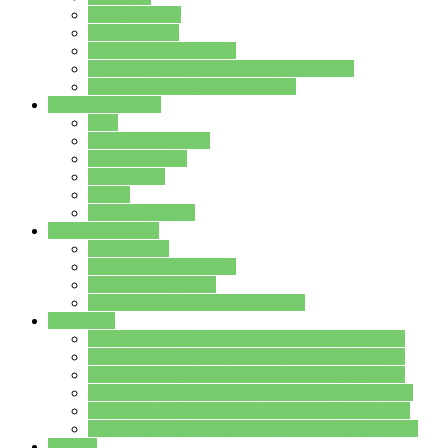
Streitschlichter
Umweltschule
Schule ohne Rassismus
Die PUSCH – Klasse der Lindenauschule
Die Schulseelsorge stellt sich vor
Weitere Angebote
AGs
Ganztagsbetreuung
Schulbibliothek
Infozentrum
Mensa
Mensaspeiseplan
Partner&Förderer
Förderverein
Jugendwerkstatt Hanau
Forum Schulqualität
SCHULEWIRTSCHAFT Hessen
WP-Kurse
Wahlpflichtangebot (WP I) für die Jahrgangstufe 7
Wahlpflichtangebot (WP I) für die Jahrgangstufe 8
Wahlpflichtangebot (WP I) für die Jahrgangstufe 9
Wahlpflichtangebot (WP I) für die Jahrgangstufe 10
Wahlpflichtangebot (WP II) für die Jahrgangstufe 9
Wahlpflichtangebot (WP II) für die Jahrgangstufe 10
Dateien