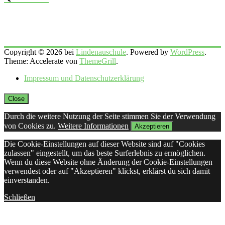
Copyright © 2026 bei
Lindenauschule
. Powered by
WordPress
.
Theme: Accelerate von
ThemeGrill
.
Impressum und Datenschutzerklärung
Close
Durch die weitere Nutzung der Seite stimmen Sie der Verwendung
von Cookies zu.
Weitere Informationen
Akzeptieren
Die Cookie-Einstellungen auf dieser Website sind auf "Cookies
zulassen" eingestellt, um das beste Surferlebnis zu ermöglichen.
Wenn du diese Website ohne Änderung der Cookie-Einstellungen
verwendest oder auf "Akzeptieren" klickst, erklärst du sich damit
einverstanden.
Schließen