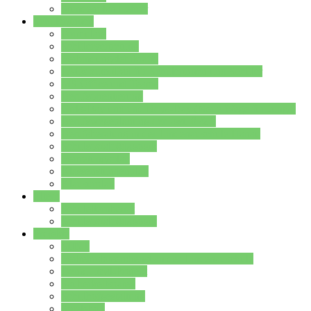
Stundenplan Lehrer
Schüler/innen
Formulare
Schülervertretung
Verbindungslehrkräfte
FAQs zum iPad für Schülerinnen und Schüler
MS Office und Teams
Berufsorientierung
Girls-Day und und Boys-Day (Neue Wege für Jungs)
Berufswegeplanung der Jgst. 8 & 9
Berufsberatung in der Lindenauschule Hanau
Schulsozialpädagogik
Vertretungsplan
Klassenstundenplan
Klausurplan
Eltern
Schulelternbeirat
Schulsozialpädagogik
Projekte
MINT
Verkehrslotsendienst an der Lindenauschule
Denk…mal-Projekt
Sauberkeitspaten
Schulhofgestaltung
Spielebox