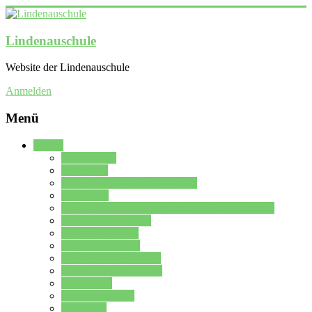
Lindenauschule
Website der Lindenauschule
Anmelden
Menü
Schule
Schulleitung
Sekretariat
Kollegium der Lindenauschule
Kürzelliste
Das Differenzierungsmodell der Lindenauschule
Jahrgangsstufe 5 – 6
Mittelstufe 7 – 10
Oberstufe 11 – 13
Vorstellung der Schule
Zweite Fremdsprachen
Einsatzplan
Einsatzplan Krz.
Formulare