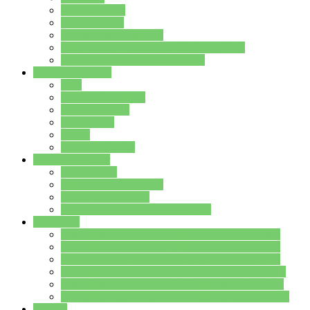
Streitschlichter
Umweltschule
Schule ohne Rassismus
Die PUSCH – Klasse der Lindenauschule
Die Schulseelsorge stellt sich vor
Weitere Angebote
AGs
Ganztagsbetreuung
Schulbibliothek
Infozentrum
Mensa
Mensaspeiseplan
Partner&Förderer
Förderverein
Jugendwerkstatt Hanau
Forum Schulqualität
SCHULEWIRTSCHAFT Hessen
WP-Kurse
Wahlpflichtangebot (WP I) für die Jahrgangstufe 7
Wahlpflichtangebot (WP I) für die Jahrgangstufe 8
Wahlpflichtangebot (WP I) für die Jahrgangstufe 9
Wahlpflichtangebot (WP I) für die Jahrgangstufe 10
Wahlpflichtangebot (WP II) für die Jahrgangstufe 9
Wahlpflichtangebot (WP II) für die Jahrgangstufe 10
Dateien