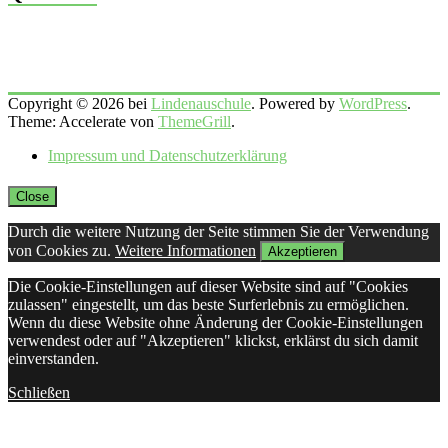
Copyright © 2026 bei
Lindenauschule
. Powered by
WordPress
.
Theme: Accelerate von
ThemeGrill
.
Impressum und Datenschutzerklärung
Close
Durch die weitere Nutzung der Seite stimmen Sie der Verwendung
von Cookies zu.
Weitere Informationen
Akzeptieren
Die Cookie-Einstellungen auf dieser Website sind auf "Cookies
zulassen" eingestellt, um das beste Surferlebnis zu ermöglichen.
Wenn du diese Website ohne Änderung der Cookie-Einstellungen
verwendest oder auf "Akzeptieren" klickst, erklärst du sich damit
einverstanden.
Schließen