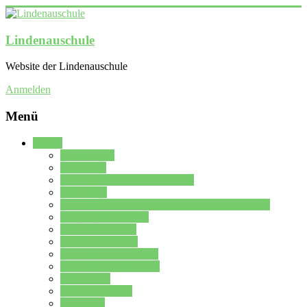
Lindenauschule
Website der Lindenauschule
Anmelden
Menü
Schule
Schulleitung
Sekretariat
Kollegium der Lindenauschule
Kürzelliste
Das Differenzierungsmodell der Lindenauschule
Jahrgangsstufe 5 – 6
Mittelstufe 7 – 10
Oberstufe 11 – 13
Vorstellung der Schule
Zweite Fremdsprachen
Einsatzplan
Einsatzplan Krz.
Formulare