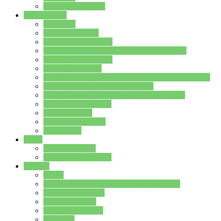
Stundenplan Lehrer
Schüler/innen
Formulare
Schülervertretung
Verbindungslehrkräfte
FAQs zum iPad für Schülerinnen und Schüler
MS Office und Teams
Berufsorientierung
Girls-Day und und Boys-Day (Neue Wege für Jungs)
Berufswegeplanung der Jgst. 8 & 9
Berufsberatung in der Lindenauschule Hanau
Schulsozialpädagogik
Vertretungsplan
Klassenstundenplan
Klausurplan
Eltern
Schulelternbeirat
Schulsozialpädagogik
Projekte
MINT
Verkehrslotsendienst an der Lindenauschule
Denk…mal-Projekt
Sauberkeitspaten
Schulhofgestaltung
Spielebox