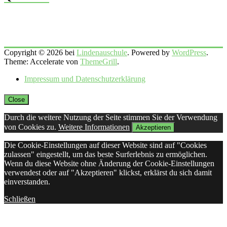
Copyright © 2026 bei
Lindenauschule
. Powered by
WordPress
.
Theme: Accelerate von
ThemeGrill
.
Impressum und Datenschutzerklärung
Close
Durch die weitere Nutzung der Seite stimmen Sie der Verwendung
von Cookies zu.
Weitere Informationen
Akzeptieren
Die Cookie-Einstellungen auf dieser Website sind auf "Cookies
zulassen" eingestellt, um das beste Surferlebnis zu ermöglichen.
Wenn du diese Website ohne Änderung der Cookie-Einstellungen
verwendest oder auf "Akzeptieren" klickst, erklärst du sich damit
einverstanden.
Schließen