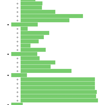
Streitschlichter
Umweltschule
Schule ohne Rassismus
Die PUSCH – Klasse der Lindenauschule
Die Schulseelsorge stellt sich vor
Weitere Angebote
AGs
Ganztagsbetreuung
Schulbibliothek
Infozentrum
Mensa
Mensaspeiseplan
Partner&Förderer
Förderverein
Jugendwerkstatt Hanau
Forum Schulqualität
SCHULEWIRTSCHAFT Hessen
WP-Kurse
Wahlpflichtangebot (WP I) für die Jahrgangstufe 7
Wahlpflichtangebot (WP I) für die Jahrgangstufe 8
Wahlpflichtangebot (WP I) für die Jahrgangstufe 9
Wahlpflichtangebot (WP I) für die Jahrgangstufe 10
Wahlpflichtangebot (WP II) für die Jahrgangstufe 9
Wahlpflichtangebot (WP II) für die Jahrgangstufe 10
Dateien