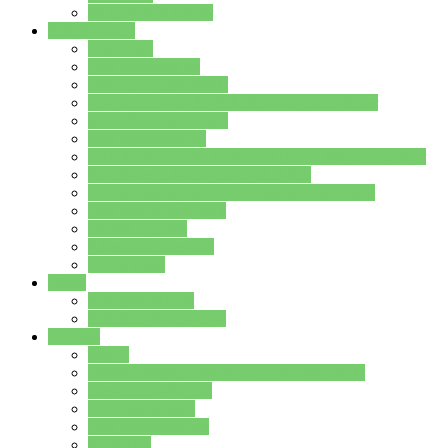
Stundenplan Lehrer
Schüler/innen
Formulare
Schülervertretung
Verbindungslehrkräfte
FAQs zum iPad für Schülerinnen und Schüler
MS Office und Teams
Berufsorientierung
Girls-Day und und Boys-Day (Neue Wege für Jungs)
Berufswegeplanung der Jgst. 8 & 9
Berufsberatung in der Lindenauschule Hanau
Schulsozialpädagogik
Vertretungsplan
Klassenstundenplan
Klausurplan
Eltern
Schulelternbeirat
Schulsozialpädagogik
Projekte
MINT
Verkehrslotsendienst an der Lindenauschule
Denk…mal-Projekt
Sauberkeitspaten
Schulhofgestaltung
Spielebox