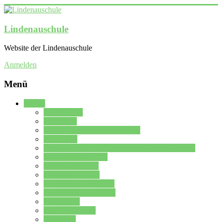
Lindenauschule
Website der Lindenauschule
Anmelden
Menü
Schule
Schulleitung
Sekretariat
Kollegium der Lindenauschule
Kürzelliste
Das Differenzierungsmodell der Lindenauschule
Jahrgangsstufe 5 – 6
Mittelstufe 7 – 10
Oberstufe 11 – 13
Vorstellung der Schule
Zweite Fremdsprachen
Einsatzplan
Einsatzplan Krz.
Formulare